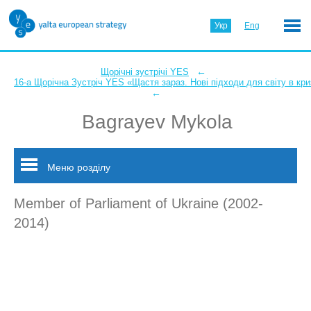
Укр
Eng
←
Щорічні зустрічі YES
16-а Щорічна Зустріч YES «Щастя зараз. Нові підходи для світу в кри
←
Bagrayev Mykola
Меню розділу
Member of Parliament of Ukraine (2002-
2014)