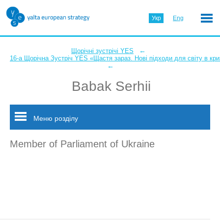
Укр
Eng
←
Щорічні зустрічі YES
16-а Щорічна Зустріч YES «Щастя зараз. Нові підходи для світу в кри
←
Babak Serhii
Меню розділу
Member of Parliament of Ukraine