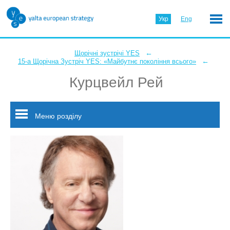
Укр
Eng
←
Щорічні зустрічі YES
←
15-а Щорічна Зустріч YES: «Майбутнє покоління всього»
Курцвейл Рей
Меню розділу