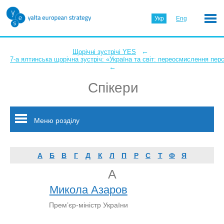
Укр
Eng
←
Щорічні зустрічі YES
7-а ялтинська щорічна зустріч: «Україна та світ: переосмислення пер
←
Спікери
Меню розділу
А
Б
В
Г
Д
К
Л
П
Р
С
Т
Ф
Я
А
Микола Азаров
Прем’єр-міністр України