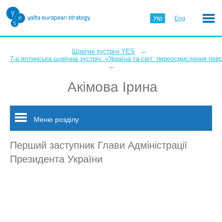
Укр
Eng
←
Щорічні зустрічі YES
7-а ялтинська щорічна зустріч: «Україна та світ: переосмислення пер
←
Акімова Ірина
Меню розділу
Перший заступник Глави Адміністрації
Президента України