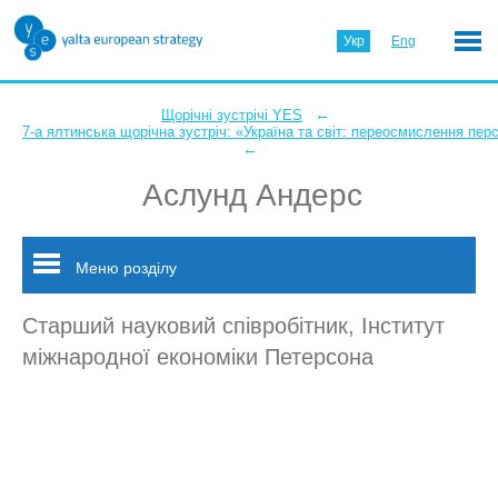
Укр
Eng
←
Щорічні зустрічі YES
7-а ялтинська щорічна зустріч: «Україна та світ: переосмислення пер
←
Аслунд Андерс
Меню розділу
Старший науковий співробітник, Інститут
міжнародної економіки Петерсона