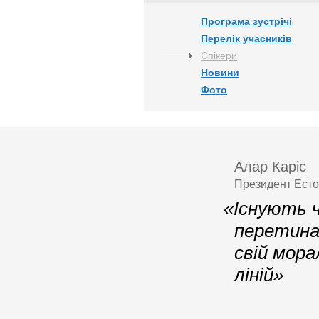
Програма зустрічі
Перелік учасників
Спікери
Новини
Фото
Алар Каріс
Президент Естон
«Існують ч
перетина
свій мора
ліній»