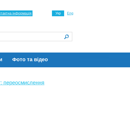
нтактна інформація
Укр
Eng
и
Фото та відео
іт: переосмислення