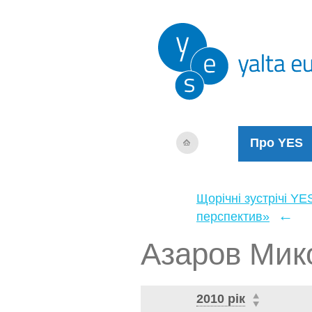
Про YES
Щорічні зустрічі YE
←
перспектив»
Азаров Мик
2010 рік