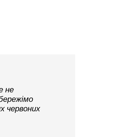
е не
Збережімо
х червоних