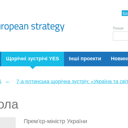
Ко
Пошук
Щорічні зустрічі YES
Інші проекти
Новин
←
S
7-а ялтинська щорічна зустріч: «Україна та св
ола
Прем’єр-міністр України