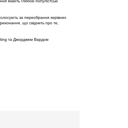
ння мають глибокі популістські
 голосують за переобрання керівних
реконання, що свідчить про те,
lting та Джорджем Вардом