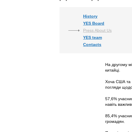
History
YES Board
Press About Us
YES team
Contacts
На другому мі
китайці.
Хоча США та к
погляди щодо
57,6% учасник
навіть важлив
85,4% учасник
громадян.