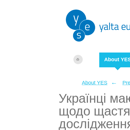
About YE
←
About YES
Pr
Українці ма
щодо щастя
дослідженн