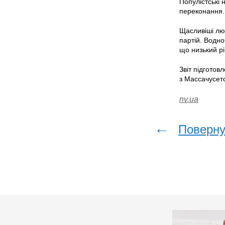
Популістські 
переконання.
Щасливіші лю
партій. Водно
що низький р
Звіт підгото
з Массачусетс
nv.ua
←
Поверну