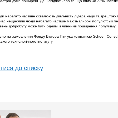
настрої дуже поширені. Дані свідчать про те, що близько 22% населе
ди набагато частіше схвалюють діяльність лідера нації та зрештою
час нещасливі люди набагато частіше мають глибокі популістські пе
івень добробуту може бути одним із чинників поширення популізму.
влено на замовлення Фонду Віктора Пінчука компанією Schoen Consu
ького технологічного інституту.
тися до списку