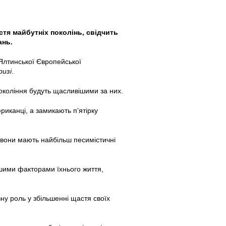
тя майбутніх поколінь, свідчить
ань.
Ялтинської Європейської
ризі
.
окоління будуть щасливішими за них.
риканці, а замикають п’ятірку
 вони мають найбільш песимістичні
ішими факторами їхнього життя,
вну роль у збільшенні щастя своїх