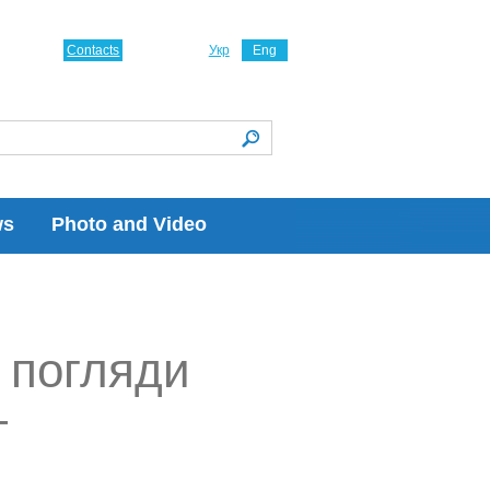
Contacts
Укр
Eng
ws
Photo and Video
і погляди
—