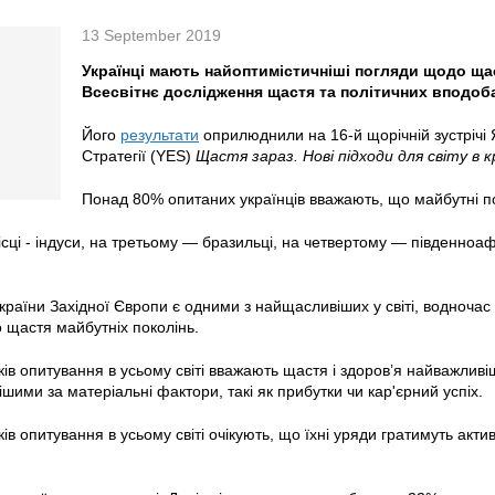
13 September 2019
Українці мають найоптимістичніші погляди щодо щас
Всесвітнє дослідження щастя та політичних вподоб
Його
результати
оприлюднили на 16-й щорічній зустрічі 
Стратегії (YES)
Щастя зараз. Нові підходи для світу в к
Понад 80% опитаних українців вважають, що майбутні п
сці - індуси, на третьому — бразильці, на четвертому — південноаф
раїни Західної Європи є одними з найщасливіших у світі, водночас
 щастя майбутніх поколінь.
ів опитування в усьому світі вважають щастя і здоров’я найважлив
ішими за матеріальні фактори, такі як прибутки чи кар'єрний успіх.
ів опитування в усьому світі очікують, що їхні уряди гратимуть акти