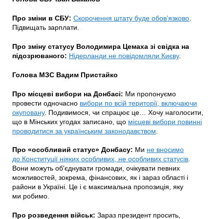
Про зміни в СБУ:
Скорочення штату буде обов’язково
.
Підвищать зарплати.
Про зміну статусу Володимира Цемаха зі свідка на
підозрюваного:
Нідерланди не повідомляли Києву
.
Голова МЗС Вадим Пристайко
Про місцеві вибори на Донбасі:
Ми пропонуємо
провести одночасно
вибори по всій території, включаючи
окуповану
. Подивимося, чи спрацює це… Хочу наголосити,
що в Мінських угодах записано, що
місцеві вибори повинні
проводитися за українським законодавством
.
Про «особливий статус» Донбасу:
Ми
не вносимо
до Конституції ніяких особливих, не особливих статусів
.
Вони можуть об'єднувати громади, очікувати певних
можливостей, зокрема, фінансових, як і зараз області і
райони в Україні. Це і є максимальна пропозиція, яку
ми робимо.
Про розведення військ:
Зараз президент просить,