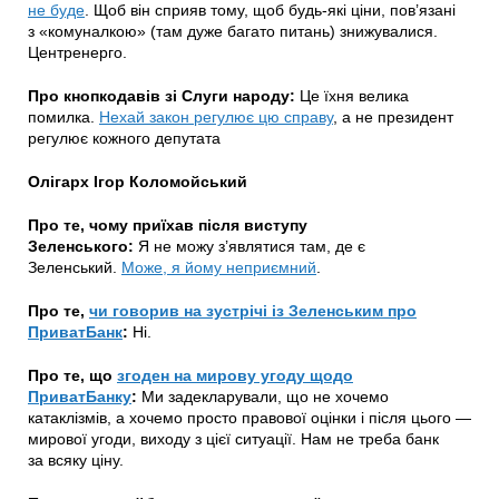
не буде
. Щоб він сприяв тому, щоб будь-які ціни, пов’язані
з «комуналкою» (там дуже багато питань) знижувалися.
Центренерго.
Про кнопкодавів зі Слуги народу:
Це їхня велика
помилка.
Нехай закон регулює цю справу
, а не президент
регулює кожного депутата
Олігарх Ігор Коломойський
Про те, чому приїхав після виступу
Зеленського:
Я не можу з’являтися там, де є
Зеленський.
Може, я йому неприємний
.
Про те,
чи говорив на зустрічі із Зеленським про
ПриватБанк
:
Ні.
Про те, що
згоден на мирову угоду щодо
ПриватБанку
:
Ми задекларували, що не хочемо
катаклізмів, а хочемо просто правової оцінки і після цього —
мирової угоди, виходу з цієї ситуації. Нам не треба банк
за всяку ціну.