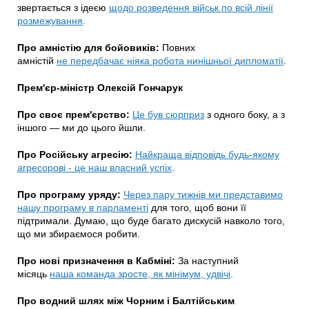
звертається з ідеєю
щодо розведення військ по всій лінії
розмежування
.
Про амністію для бойовиків:
Повних
амністій
не передбачає ніяка робота нинішньої дипломатії
.
Прем'єр-міністр Олексій Гончарук
Про своє прем'єрство:
Це був сюрприз
з одного боку, а з
іншого — ми до цього йшли.
Про Російську агресію:
Найкраща відповідь будь-якому
агресорові - це наш власний успіх
.
Про програму уряду:
Через пару тижнів ми представимо
нашу програму в парламенті
для того, щоб вони її
підтримали. Думаю, що буде багато дискусій навколо того,
що ми збираємося робити.
Про нові призначення в Кабміні:
За наступний
місяць
наша команда зросте, як мінімум, удвічі
.
Про водний шлях між Чорним і Балтійським