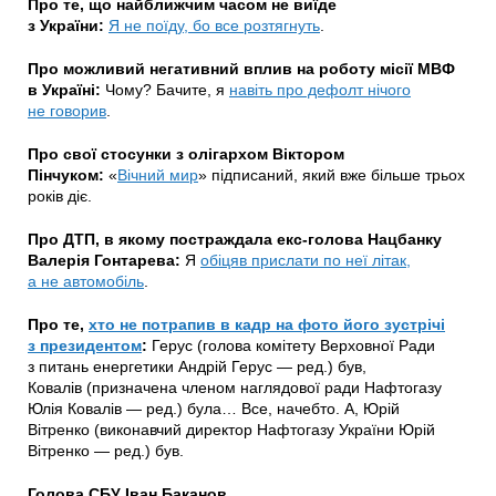
Про те, що найближчим часом не виїде
з України:
Я не поїду, бо все розтягнуть
.
Про можливий негативний вплив на роботу місії МВФ
в Україні:
Чому? Бачите, я
навіть про дефолт нічого
не говорив
.
Про свої стосунки з олігархом Віктором
Пінчуком:
«
Вічний мир
» підписаний, який вже більше трьох
років діє.
Про ДТП, в якому постраждала екс-голова Нацбанку
Валерія Гонтарева:
Я
обіцяв прислати по неї літак,
а не автомобіль
.
Про те,
хто не потрапив в кадр на фото його зустрічі
з президентом
:
Герус (голова комітету Верховної Ради
з питань енергетики Андрій Герус — ред.) був,
Ковалів (призначена членом наглядової ради Нафтогазу
Юлія Ковалів — ред.) була… Все, начебто. А, Юрій
Вітренко (виконавчий директор Нафтогазу України Юрій
Вітренко — ред.) був.
Голова СБУ Іван Баканов