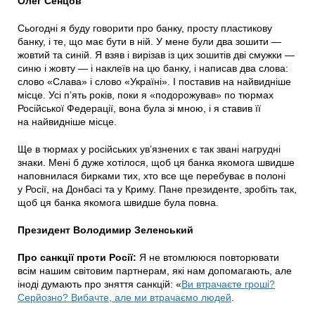
Олег Сенцов
Сьогодні я буду говорити про банку, просту пластикову
банку, і те, що має бути в ній. У мене були два зошити —
жовтий та синій. Я взяв і вирізав із цих зошитів дві смужки —
синю і жовту — і наклеїв на цю банку, і написав два слова:
слово «Слава» і слово «Україні». І поставив на найвидніше
місце. Усі п’ять років, поки я «подорожував» по тюрмах
Російської Федерації, вона була зі мною, і я ставив її
на найвидніше місце.
Ще в тюрмах у російських ув’язнених є так звані нагрудні
знаки. Мені б дуже хотілося, щоб ця банка якомога швидше
наповнилася бирками тих, хто все ще перебуває в полоні
у Росії, на Донбасі та у Криму. Пане президенте, зробіть так,
щоб ця банка якомога швидше була повна.
Президент Володимир Зеленський
Про санкції проти Росії:
Я не втомлююся повторювати
всім нашим світовим партнерам, які нам допомагають, але
іноді думають про зняття санкцій: «
Ви втрачаєте гроші?
Серйозно? Вибачте, але ми втрачаємо людей
.