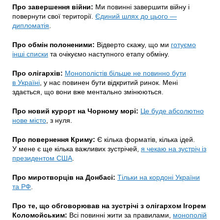
Про завершення війни:
Ми повинні завершити війну і
повернути свої території.
Єдиний шлях до цього —
дипломатія
.
Про обмін полоненими:
Відверто скажу, що ми
готуємо
інші списки
та очікуємо наступного етапу обміну.
Про олігархів:
Монополістів більше не повинно бути
в Україні
, у нас повинен бути відкритий ринок. Мені
здається, що вони вже ментально змінюються.
Про новий курорт на Чорному морі:
Це буде абсолютно
нове місто
, з нуля.
Про повернення Криму:
Є кілька форматів, кілька ідей.
У мене є ще кілька важливих зустрічей,
я чекаю на зустріч із
президентом США
.
Про миротворців на Донбасі:
Тільки на кордоні України
та РФ
.
Про те, що обговорював на зустрічі з олігархом Ігорем
Коломойським:
Всі повинні жити за правилами,
монополій