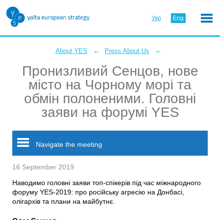
Укр
Eng
←
←
About YES
Press About Us
Пронизливий Сенцов, нове
місто на Чорному морі та
обмін полоненими. Головні
заяви на форумі YES
Navigate the meeting
16 September 2019
Наводимо головні заяви топ-спікерів під час міжнародного
форуму YES-2019: про російську агресію на Донбасі,
олігархів та плани на майбутнє.