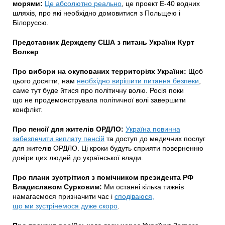
морями:
Це абсолютно реально
, це проект Е-40 водних
шляхів, про які необхідно домовитися з Польщею і
Білоруссю.
Представник Держдепу США з питань України Курт
Волкер
Про вибори на окупованих территоріях України:
Щоб
цього досягти, нам
необхідно вирішити питання безпеки
,
саме тут буде йтися про політичну волю. Росія поки
що не продемонструвала політичної волі завершити
конфлікт.
Про пенсії для жителів ОРДЛО:
Україна повинна
забезпечити виплату пенсій
та доступ до медичних послуг
для жителів ОРДЛО. Ці кроки будуть сприяти поверненню
довіри цих людей до української влади.
Про плани зустрітися з помічником президента РФ
Владиславом Сурковим:
Ми останні кілька тижнів
намагаємося призначити час і
сподіваюся,
що ми зустрінемося дуже скоро
.