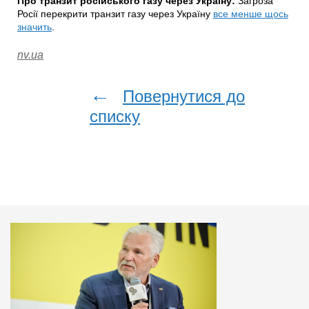
Про транзит російського газу через Україну:
Загроза
Росії перекрити транзит газу через Україну
все менше щось
значить
.
nv.ua
←
Повернутися до
списку