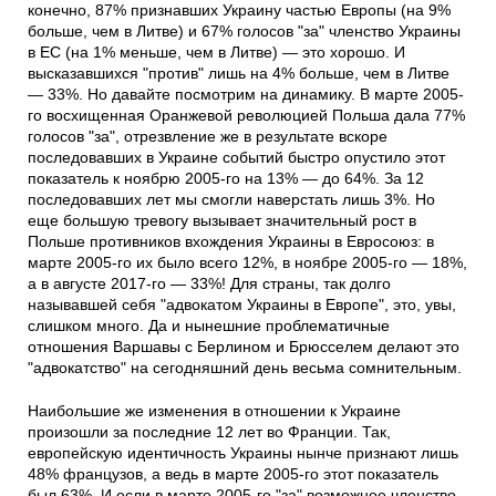
конечно, 87% признавших Украину частью Европы (на 9%
больше, чем в Литве) и 67% голосов "за" членство Украины
в ЕС (на 1% меньше, чем в Литве) — это хорошо. И
высказавшихся "против" лишь на 4% больше, чем в Литве
— 33%. Но давайте посмотрим на динамику. В марте 2005-
го восхищенная Оранжевой революцией Польша дала 77%
голосов "за", отрезвление же в результате вскоре
последовавших в Украине событий быстро опустило этот
показатель к ноябрю 2005-го на 13% — до 64%. За 12
последовавших лет мы смогли наверстать лишь 3%. Но
еще большую тревогу вызывает значительный рост в
Польше противников вхождения Украины в Евросоюз: в
марте 2005-го их было всего 12%, в ноябре 2005-го — 18%,
а в августе 2017-го — 33%! Для страны, так долго
называвшей себя "адвокатом Украины в Европе", это, увы,
слишком много. Да и нынешние проблематичные
отношения Варшавы с Берлином и Брюсселем делают это
"адвокатство" на сегодняшний день весьма сомнительным.
Наибольшие же изменения в отношении к Украине
произошли за последние 12 лет во Франции. Так,
европейскую идентичность Украины нынче признают лишь
48% французов, а ведь в марте 2005-го этот показатель
был 63%. И если в марте 2005-го "за" возможное членство