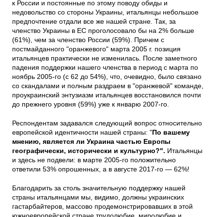
к России и постоянные по этому поводу обиды и
недовольство со стороны Украины, итальянцы небольшое
предпочтение отдали все же нашей стране. Так, за
членство Украины в ЕС проголосовало бы на 2% больше
(61%), чем за членство России (59%). Причем с
постмайданного "оранжевого" марта 2005 г. позиция
итальянцев практически не изменилась. После заметного
падения поддержки нашего членства в период с марта по
ноябрь 2005-го (с 62 до 54%), что, очевидно, было связано
со скандалами и полным раздраем в "оранжевой" команде,
проукраинский энтузиазм итальянцев восстановился почти
до прежнего уровня (59%) уже к январю 2007-го.
Респондентам задавался следующий вопрос относительно
европейской идентичности нашей страны: "
По вашему
мнению, является ли Украина частью Европы
географически, исторически и культурно?".
Итальянцы
и здесь не подвели: в марте 2005-го положительно
ответили 53% опрошенных, а в августе 2017-го — 62%!
Благодарить за столь значительную поддержку нашей
страны итальянцами мы, видимо, должны украинских
гастарбайтеров, массово продемонстрировавших в этой
южноевропейской стране трудолюбие, миролюбие и