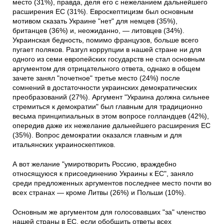
место (31%), правда, деля его с нежеланием дальнейшего
расширения ЕС (31%). Евроскептицизм был основным
мотивом сказать Украине "нет" для немцев (35%),
британцев (36%) и, неожиданно, — литовцев (34%).
Украинская бедность, помимо французов, больше всего
пугает поляков. Разгул коррупции в нашей стране ни для
одного из семи европейских государств не стал основным
аргументом для отрицательного ответа, однако в общем
зачете занял "почетное" третье место (24%) после
сомнений в достаточности украинских демократических
преобразований (27%). Аргумент "Украина должна сильнее
стремиться к демократии" был главным для традиционно
весьма принципиальных в этом вопросе голландцев (42%),
опередив даже их нежелание дальнейшего расширения ЕС
(35%). Вопрос демократии оказался главным и для
итальянских украиноскептиков.
А вот желание "умиротворить Россию, враждебно
относящуюся к присоединению Украины к ЕС", заняло
среди предложенных аргументов последнее место почти во
всех странах — кроме Литвы (26%) и Польши (10%).
Основным же аргументом для голосовавших "за" членство
нашей страны в ЕС, если обобщить ответы всех