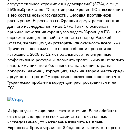
следует сильнее стремиться к демократии" (37%), а еще
35% выбрали ответ "Я против расширения ЕС и включения
в его состав новых государств". Сегодня противников
расширения Евросоюза во Франции среди респондентов
данного исследования лишь 17%. Так что основная
причина нежелания французов видеть Украину в ЕС — не
евроскептизицзм, не война и не страх перед Россией
(кстати, желающих умиротворить РФ оказалось всего 6%).
Причина в нас самих — в неспособности провести за
истекшие с 2005-го 12 лет реальные, а не витринные,
эффективные реформы; повысить уровень жизни не только
власть имущих, но и большинства населения страны;
побороть, наконец, коррупцию, ведь на втором месте среди
аргументов "против" у французов оказалось опасение что
"украинская проблема коррупции распространится и на
ЕС".
И французы не одиноки в своем мнении. Если обобщить
ответы респондентов всех семи стран, охваченных
исследованием, то нежелание взвалить на плечи
Евросоюза бремя украинской бедности, занимает первое