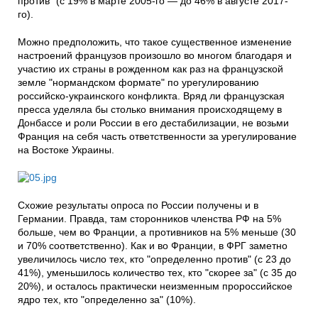
против" (с 19% в марте 2005-го — до 46% в августе 2017-
го).
Можно предположить, что такое существенное изменение
настроений французов произошло во многом благодаря и
участию их страны в рожденном как раз на французской
земле "нормандском формате" по урегулированию
российско-украинского конфликта. Вряд ли французская
пресса уделяла бы столько внимания происходящему в
Донбассе и роли России в его дестабилизации, не возьми
Франция на себя часть ответственности за урегулирование
на Востоке Украины.
Схожие результаты опроса по России получены и в
Германии. Правда, там сторонников членства РФ на 5%
больше, чем во Франции, а противников на 5% меньше (30
и 70% соответственно). Как и во Франции, в ФРГ заметно
увеличилось число тех, кто "определенно против" (с 23 до
41%), уменьшилось количество тех, кто "скорее за" (с 35 до
20%), и осталось практически неизменным пророссийское
ядро тех, кто "определенно за" (10%).