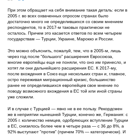
При этом обращает на себя внимание такая деталь: если в
2005 г. во всех охваченных опросом странах было
достаточно много не определившихся со своим мнением
респондентов, то в 2017-м таковых практически не
осталось. Причем это касается ответов по всем четырем
государствам — Турции, Украине, Марокко и России.
Это можно объяснить, пожалуй, тем, что в 2005-м, лишь
через год после "большого" расширения Евросоюза,
многие европейцы еще не поняли, что оно им принесло, и
хотят ли они дальнейшего расширения ЕС. К 2017-му,
после вхождения в Союз еще нескольких стран и, главное,
остро переживая миграционный кризис, большинство
ранее не определившихся европейцев свое мнение по
поводу возможного вхождения в ЕС той или иной страны
уже сложили.
И в случае с Турцией — явно не в ее пользу. Рекордсмен
же в неприятии нынешней Турции, конечно же, Германия: с
2005 г. количество немцев, одобряющих вступление Турции
в ЕС, снизилось более чем в четыре раза — с 36 до 8%, а
92% выступают "против" (причем 70% — категорически). И