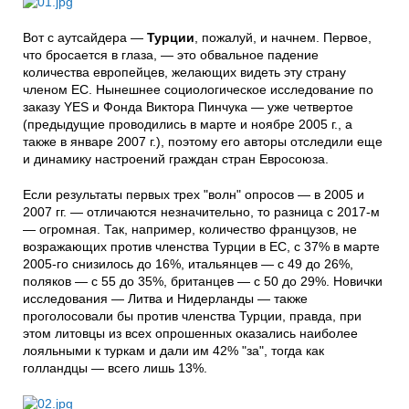
Вот с аутсайдера —
Турции
, пожалуй, и начнем. Первое,
что бросается в глаза, — это обвальное падение
количества европейцев, желающих видеть эту страну
членом ЕС. Нынешнее социологическое исследование по
заказу YES и Фонда Виктора Пинчука — уже четвертое
(предыдущие проводились в марте и ноябре 2005 г., а
также в январе 2007 г.), поэтому его авторы отследили еще
и динамику настроений граждан стран Евросоюза.
Если результаты первых трех "волн" опросов — в 2005 и
2007 гг. — отличаются незначительно, то разница с 2017-м
— огромная. Так, например, количество французов, не
возражающих против членства Турции в ЕС, с 37% в марте
2005-го снизилось до 16%, итальянцев — с 49 до 26%,
поляков — с 55 до 35%, британцев — с 50 до 29%. Новички
исследования — Литва и Нидерланды — также
проголосовали бы против членства Турции, правда, при
этом литовцы из всех опрошенных оказались наиболее
лояльными к туркам и дали им 42% "за", тогда как
голландцы — всего лишь 13%.