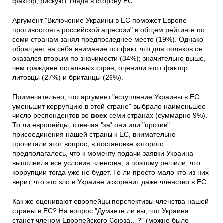
фактор, рискуют, глядя в сторону ЕС.
Аргумент "Включение Украины в ЕС поможет Европе
противостоять российской агрессии" в общем рейтинге по
семи странам занял предпоследнее место (19%). Однако
обращает на себя внимание тот факт, что для поляков он
оказался вторым по значимости (34%); значительно выше,
чем граждане остальных стран, оценили этот фактор
литовцы (27%) и британцы (26%).
Примечательно, что аргумент "вступление Украины в ЕС
уменьшит коррупцию в этой стране" выбрало наименьшее
число респондентов во
всех
семи странах (суммарно 9%).
То ли европейцы, отвечая "за" они или "против"
присоединения нашей страны к ЕС, внимательно
прочитали этот вопрос, в постановке которого
предполагалось, что к моменту подачи заявки Украина
выполнила все условия членства, и поэтому решили, что
коррупции тогда уже не будет. То ли просто мало кто из них
верит, что это зло в Украине искоренит даже членство в ЕС.
Как же оценивают европейцы перспективы членства нашей
страны в ЕС? На вопрос "Думаете ли вы, что Украина
станет членом Европейского Союза…?" (можно было