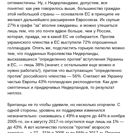
оптимистичны. Ну, с Нидерландами, допустим, все
понятно: как уже говорилось выше, большинство граждан
этой небольшой страны — основателя ЕС в принципе не
желают дальнейшего расширения Евросоюза. Их скупые
27% в графе "за" вполне ожидаемы, и можно утешиться
лишь тем, что это почти вдвое больше, чем у России,
которая, правда, ни в какой ЕС не собирается. Против
украинского членства в ЕС выступили 72% опрошенных
голландцев. Опять же, подсластить горькую пилюлю можно
тем, что подданных Королевства Нидерланды,
высказавшихся "определенно против" вступления Украины
в ЕС, — лишь 38% (значит, с остальными еще можно и
нужно работать!), притом что выступающих "определенно
против" российского членства — 56%. Считают же Украину
частью Европы 43% голландских респондентов. Как для
скептичных и придирчивых Нидерландов, то результат
неплох.
Британцы не то чтобы удивили, но несколько огорчили. С
одной стороны, уровень их поддержки изменился
незначительно: снизившись с 49% в марте до 44% в ноябре
2005-го, он к августу 2017-го опустился еще лишь на 1% —
до 43%. А вот количество голосов "против" возросло
заметно — с 27—31% в 2005-м до 56% в 2017-м. Причем,