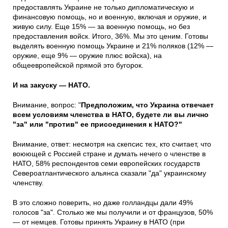
предоставлять Украине не только дипломатическую и
финансовую помощь, но и военную, включая и оружие, и
живую силу. Еще 15% — за военную помощь, но без
предоставления войск. Итого, 36%. Мы это ценим. Готовы
выделять военную помощь Украине и 21% поляков (12% —
оружие, еще 9% — оружие плюс войска), на
общеевропейской прямой это бугорок.
И на закуску — НАТО.
Внимание, вопрос: "
Предположим, что Украина отвечает
всем условиям членства в НАТО, будете ли вы лично
"за" или "против" ее присоединения к НАТО?"
Внимание, ответ: несмотря на скепсис тех, кто считает, что
воюющей с Россией стране и думать нечего о членстве в
НАТО, 58% респондентов семи европейских государств
Североатлантического альянса сказали "да" украинскому
членству.
В это сложно поверить, но даже голландцы дали 49%
голосов "за". Столько же мы получили и от французов, 50%
— от немцев. Готовы принять Украину в НАТО (при