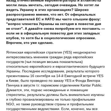
назад отечественные евроинтеграторы и атлантисты
могли лишь мечтать, сегодня очевидна. Но хотят ли
видеть Украину в этих организациях? Широко
распространено мнение, что нет. От официальных
представителей ЕС и НАТО мы часто слышим фразу:
"вопрос членства Украины на сегодня в повестке дня
не стоит". А давайте снова попробуем его поставить —
если не в официальную повестку дня этих западных
клубов, то хотя бы в социологические опросники.
Впрочем, это уже сделано.
Ялтинская европейская стратегия (YES) неоднократно
интересовалась мнением граждан ряда европейских
государств (чья позиция весьма показательна)
относительно европейского и евроатлантического будущего
Украины. Последнее исследование, результаты которого
презентованы 16 сентября на 14-й Ежегодной встрече YES
в Киеве, было проведено по заказу YES и Фонда Виктора
Пинчука в августе т.г. парижским отделением Kantar Public.
Думается, эти, подчас неожиданные и ломающие
стереотипы, результаты должны быть внимательно изучены
и глубоко проанализированы не только профильными
NGO, но также руководством страны и профильными
государственными ведомствами. Если, конечно, мы все