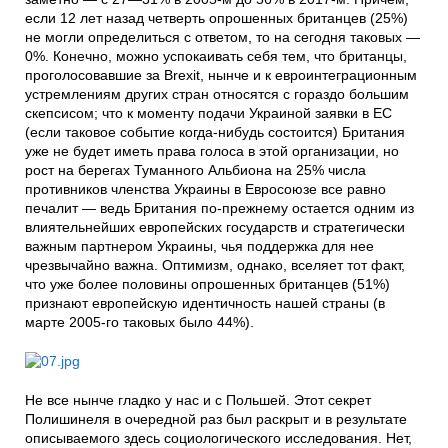
если 12 лет назад четверть опрошенных британцев (25%)
не могли определиться с ответом, то на сегодня таковых —
0%. Конечно, можно успокаивать себя тем, что британцы,
проголосовавшие за Brexit, нынче и к евроинтеграционным
устремлениям других стран относятся с гораздо большим
скепсисом; что к моменту подачи Украиной заявки в ЕС
(если таковое событие когда-нибудь состоится) Британия
уже не будет иметь права голоса в этой организации, но
рост на берегах Туманного Альбиона на 25% числа
противников членства Украины в Евросоюзе все равно
печалит — ведь Британия по-прежнему остается одним из
влиятельнейших европейских государств и стратегически
важным партнером Украины, чья поддержка для нее
чрезвычайно важна. Оптимизм, однако, вселяет тот факт,
что уже более половины опрошенных британцев (51%)
признают европейскую идентичность нашей страны (в
марте 2005-го таковых было 44%).
Не все нынче гладко у нас и с Польшей. Этот секрет
Полишинеля в очередной раз был раскрыт и в результате
описываемого здесь социологического исследования. Нет,