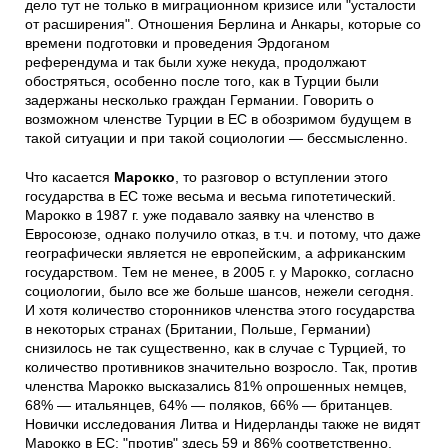
дело тут не только в миграционном кризисе или "усталости
от расширения". Отношения Берлина и Анкары, которые со
времени подготовки и проведения Эрдоганом
референдума и так были хуже некуда, продолжают
обостряться, особенно после того, как в Турции были
задержаны несколько граждан Германии. Говорить о
возможном членстве Турции в ЕС в обозримом будущем в
такой ситуации и при такой социологии — бессмысленно.
Что касается
Марокко
, то разговор о вступлении этого
государства в ЕС тоже весьма и весьма гипотетический.
Марокко в 1987 г. уже подавало заявку на членство в
Евросоюзе, однако получило отказ, в т.ч. и потому, что даже
географически является не европейским, а африканским
государством. Тем не менее, в 2005 г. у Марокко, согласно
социологии, было все же больше шансов, нежели сегодня.
И хотя количество сторонников членства этого государства
в некоторых странах (Британии, Польше, Германии)
снизилось не так существенно, как в случае с Турцией, то
количество противников значительно возросло. Так, против
членства Марокко высказались 81% опрошенных немцев,
68% — итальянцев, 64% — поляков, 66% — британцев.
Новички исследования Литва и Нидерланды также не видят
Марокко в ЕС: "против" здесь 59 и 86% соответственно.