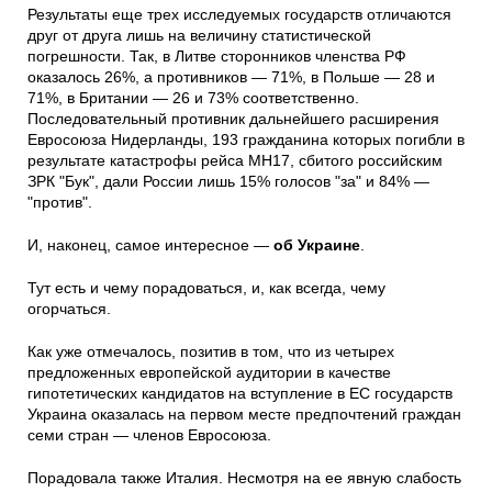
Результаты еще трех исследуемых государств отличаются
друг от друга лишь на величину статистической
погрешности. Так, в Литве сторонников членства РФ
оказалось 26%, а противников — 71%, в Польше — 28 и
71%, в Британии — 26 и 73% соответственно.
Последовательный противник дальнейшего расширения
Евросоюза Нидерланды, 193 гражданина которых погибли в
результате катастрофы рейса МН17, сбитого российским
ЗРК "Бук", дали России лишь 15% голосов "за" и 84% —
"против".
И, наконец, самое интересное —
об
Украине
.
Тут есть и чему порадоваться, и, как всегда, чему
огорчаться.
Как уже отмечалось, позитив в том, что из четырех
предложенных европейской аудитории в качестве
гипотетических кандидатов на вступление в ЕС государств
Украина оказалась на первом месте предпочтений граждан
семи стран — членов Евросоюза.
Порадовала также Италия. Несмотря на ее явную слабость