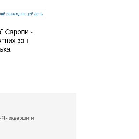
ий розклад на цей день
ї Європи -
ктних зон
ська
 «Як завершити