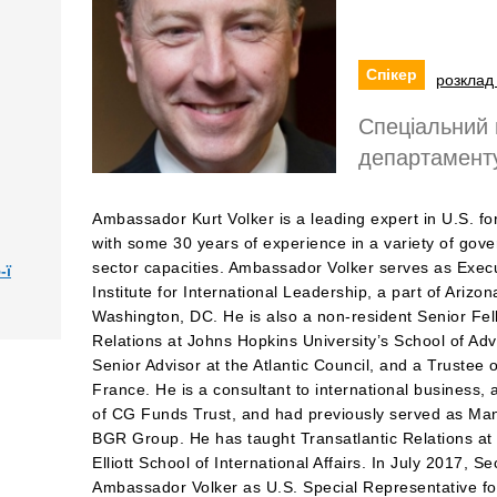
Спікер
розклад 
Спеціальний
департаменту
Ambassador Kurt Volker is a leading expert in U.S. for
with some 30 years of experience in a variety of gov
sector capacities. Ambassador Volker serves as Exec
-ї
Institute for International Leadership, a part of Arizo
Washington, DC. He is also a non-resident Senior Fell
Relations at Johns Hopkins University’s School of Adv
Senior Advisor at the Atlantic Council, and a Trustee 
France. He is a consultant to international business,
of CG Funds Trust, and had previously served as Mana
BGR Group. He has taught Transatlantic Relations a
Elliott School of International Affairs. In July 2017, S
Ambassador Volker as U.S. Special Representative fo