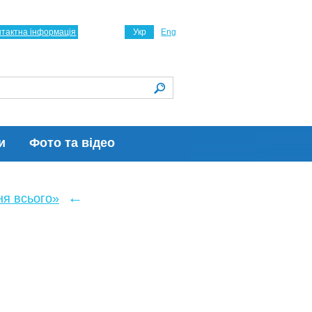
нтактна інформація
Укр
Eng
и
Фото та відео
←
ня всього»