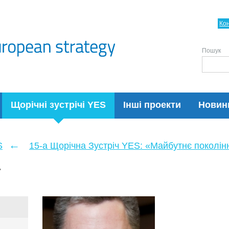
Ко
Пошук
Щорічні зустрічі YES
Інші проекти
Новин
←
S
15-а Щорічна Зустріч YES: «Майбутнє поколін
т