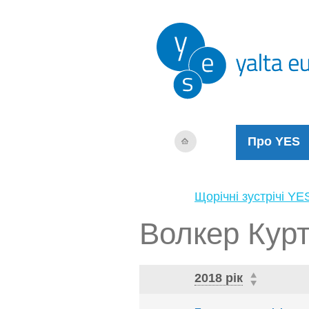
Про YES
Щорічні зустрічі YE
Волкер Кур
2018 рік