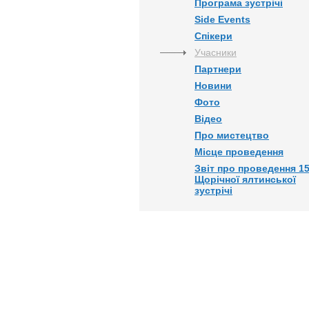
Програма зустрічі
Side Events
Спікери
Учасники
Партнери
Новини
Фото
Відео
Про мистецтво
Місце проведення
Звіт про проведення 15
Щорічної ялтинської
зустрічі