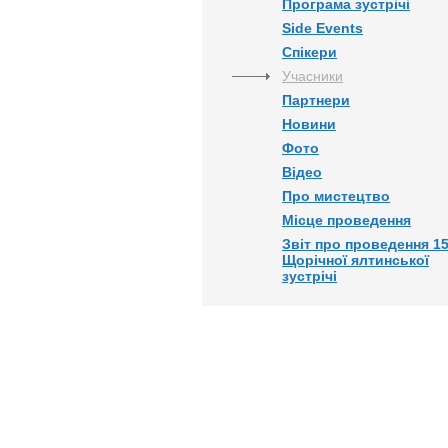
Програма зустрічі
Side Events
Спікери
Учасники
Партнери
Новини
Фото
Відео
Про мистецтво
Місце проведення
Звіт про проведення 15
Щорічної ялтинської
зустрічі