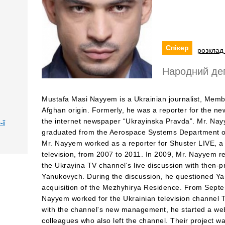
Спікер
розклад 
Народний деп
Mustafa Masi Nayyem is a Ukrainian journalist, Membe
Afghan origin. Formerly, he was a reporter for the 
the internet newspaper “Ukrayinska Pravda”. Mr. Nay
-ї
graduated from the Aerospace Systems Department of 
Mr. Nayyem worked as a reporter for Shuster LIVE, a p
television, from 2007 to 2011. In 2009, Mr. Nayyem re
the Ukrayina TV channel's live discussion with then-pr
Yanukovych. During the discussion, he questioned Yan
acquisition of the Mezhyhirya Residence. From Septem
Nayyem worked for the Ukrainian television channel TVi
with the channel's new management, he started a web
colleagues who also left the channel. Their project