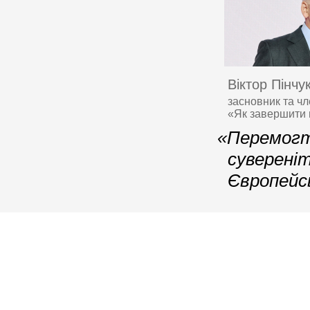
Віктор Пінчу
засновник та чл
«Як завершити 
«Перемогти
суверені
Європейс
© 2006–2026 Ялтинська