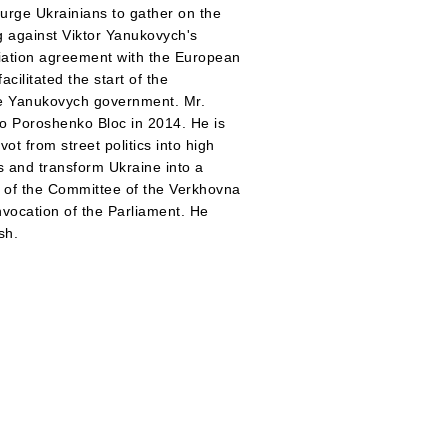
 urge Ukrainians to gather on the
g against Viktor Yanukovych's
ciation agreement with the European
ilitated the start of the
he Yanukovych government. Mr.
o Poroshenko Bloc in 2014. He is
ot from street politics into high
s and transform Ukraine into a
of the Committee of the Verkhovna
nvocation of the Parliament. He
sh.