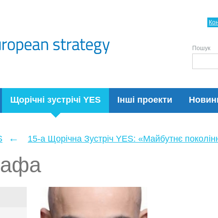
Ко
Пошук
Щорічні зустрічі YES
Інші проекти
Новин
←
S
15-а Щорічна Зустріч YES: «Майбутнє поколін
тафа