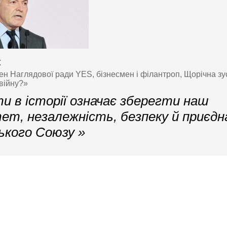
к
ен Наглядової ради YES, бізнесмен і філантроп, Щорічна зу
війну?»
 в історії означає зберегти наш
тет, незалежність, безпеку й приєд
ького Союзу »
Контактна інформація
 європейська стратегія