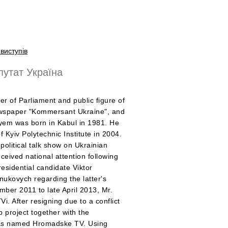
виступів
утат Україна
r of Parliament and public figure of
newspaper "Kommersant Ukraine", and
yem was born in Kabul in 1981. He
Kyiv Polytechnic Institute in 2004.
olitical talk show on Ukrainian
ceived national attention following
esidential candidate Viktor
ukovych regarding the latter's
ber 2011 to late April 2013, Mr.
. After resigning due to a conflict
 project together with the
 was named Hromadske TV. Using