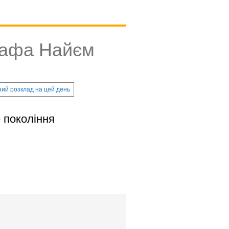
тафа Найєм
ий розклад на цей день
е покоління