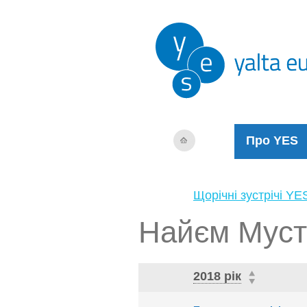
Про YES
Щорічні зустрічі YE
Найєм Мус
2018 рік