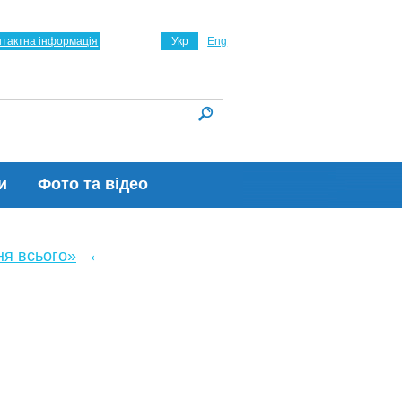
нтактна інформація
Укр
Eng
и
Фото та відео
←
ня всього»