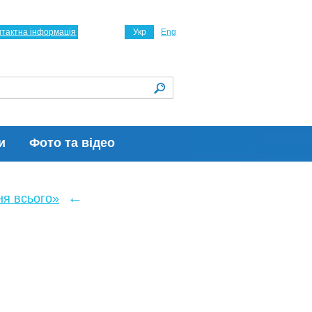
нтактна інформація
Укр
Eng
и
Фото та відео
←
ня всього»