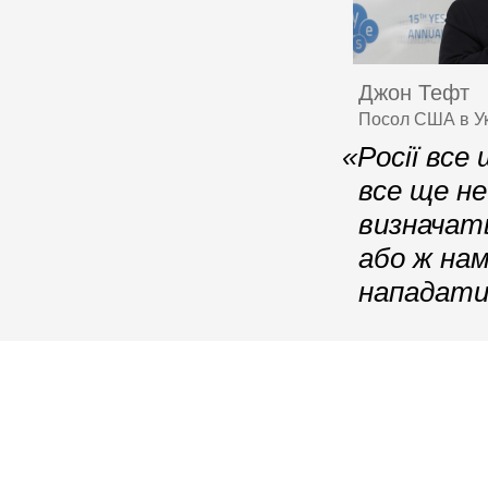
Джон Тефт
Посол США в Укр
«Росії вс
все ще н
визначать
або ж на
нападати 
© 2006–2026 Ялтинська