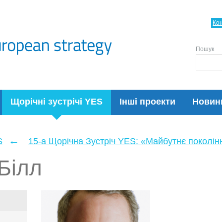
Ко
Пошук
Щорічні зустрічі YES
Інші проекти
Новин
←
S
15-а Щорічна Зустріч YES: «Майбутнє поколін
Білл