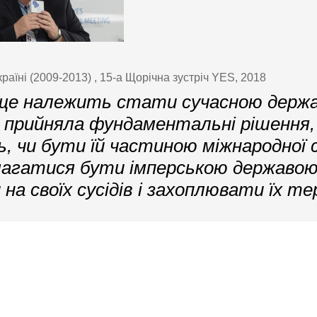
аїні (2009-2013) , 15-а Щорічна зустріч YES, 2018
е ще належить стати сучасною держ
е прийняла фундаментальні рішення,
, чи бути їй частиною міжнародної 
магатися бути імперською державою
на своїх сусідів і захоплювати їх те
Контактна інформація
 європейська стратегія