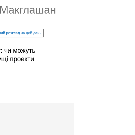
л Макглашан
ий розклад на цей день
: чи можуть
ущі проекти