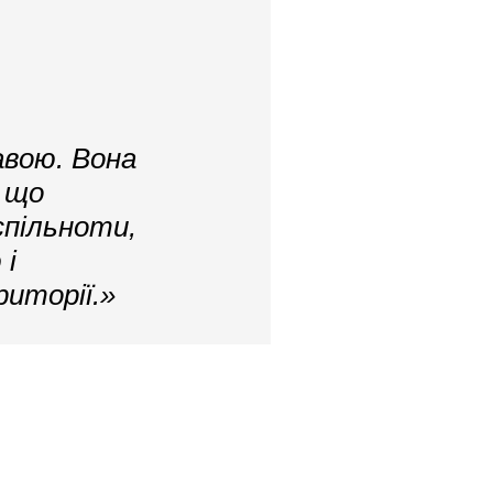
авою. Вона
 що
спільноти,
 і
риторії.»