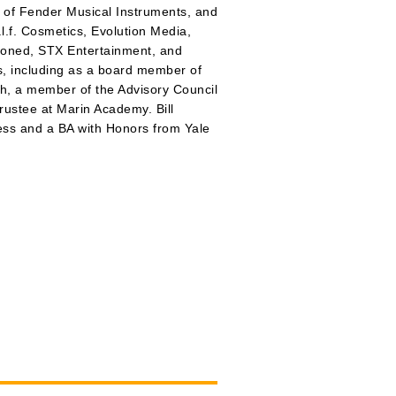
 of Fender Musical Instruments, and
.l.f. Cosmetics, Evolution Media,
soned, STX Entertainment, and
ts, including as a board member of
, a member of the Advisory Council
rustee at Marin Academy. Bill
ss and a BA with Honors from Yale