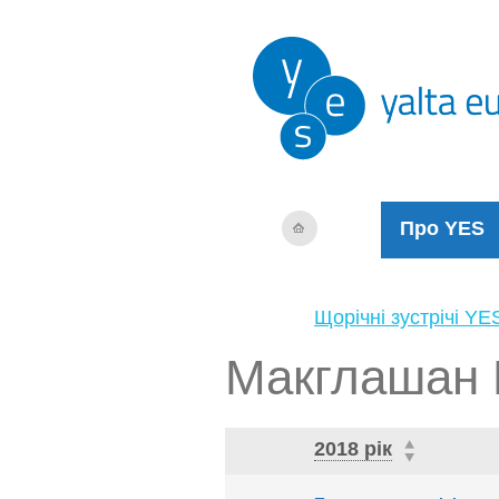
Про YES
Щорічні зустрічі YE
Макглашан 
2018 рік