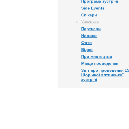
Програма зустрічі
Side Events
Спікери
Учасники
Партнери
Новини
Фото
Відео
Про мистецтво
Місце проведення
Звіт про проведення 15
Щорічної ялтинської
зустрічі