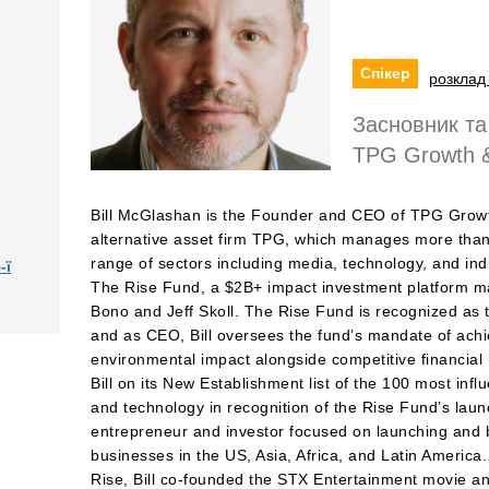
Спікер
розклад 
Засновник та
TPG Growth &
Bill McGlashan is the Founder and CEO of TPG Growth
alternative asset firm TPG, which manages more than 
range of sectors including media, technology, and indu
-ї
The Rise Fund, a $2B+ impact investment platform 
Bono and Jeff Skoll. The Rise Fund is recognized as t
and as CEO, Bill oversees the fund’s mandate of ach
environmental impact alongside competitive financial 
Bill on its New Establishment list of the 100 most influ
and technology in recognition of the Rise Fund’s launc
entrepreneur and investor focused on launching and bu
businesses in the US, Asia, Africa, and Latin America
Rise, Bill co-founded the STX Entertainment movie and