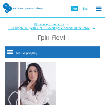
Укр
Eng
←
Щорічні зустрічі YES
←
15-а Щорічна Зустріч YES: «Майбутнє покоління всього»
Грін Ясмін
Меню розділу