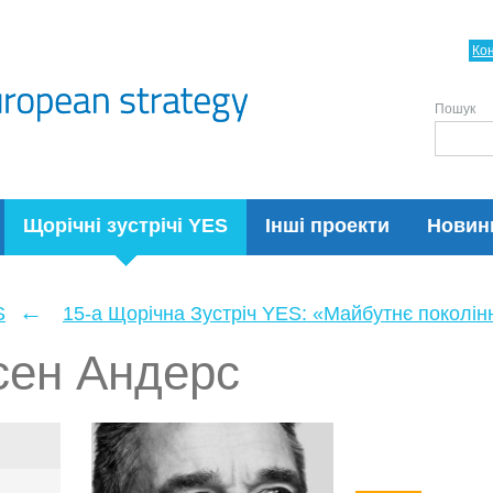
Ко
Пошук
Щорічні зустрічі YES
Інші проекти
Новин
←
S
15-а Щорічна Зустріч YES: «Майбутнє поколін
сен Андерс