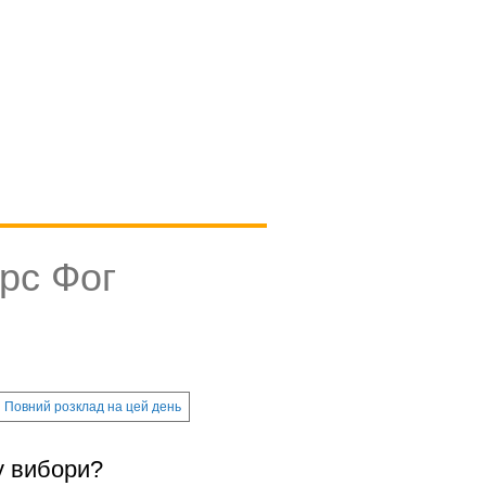
рс Фог
Повний розклад на цей день
у вибори?