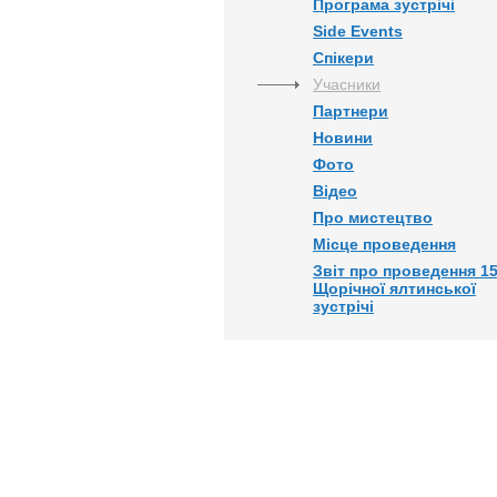
Програма зустрічі
Side Events
Спікери
Учасники
Партнери
Новини
Фото
Відео
Про мистецтво
Місце проведення
Звіт про проведення 15
Щорічної ялтинської
зустрічі