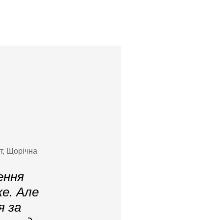
т, Щорічна
ення
е. Але
я за