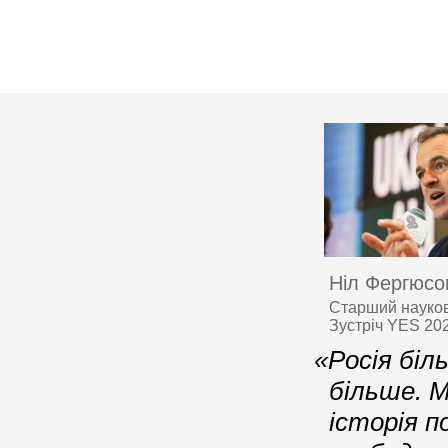
Ніл Фергюсо
Старший науков
Зустріч YES 202
«Росія біл
більше. 
історія п