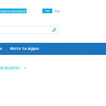
нтактна інформація
Укр
Eng
и
Фото та відео
←
ня всього»