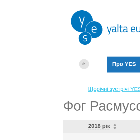
Про YES
Щорічні зустрічі YE
Фог Расмус
2018 рік