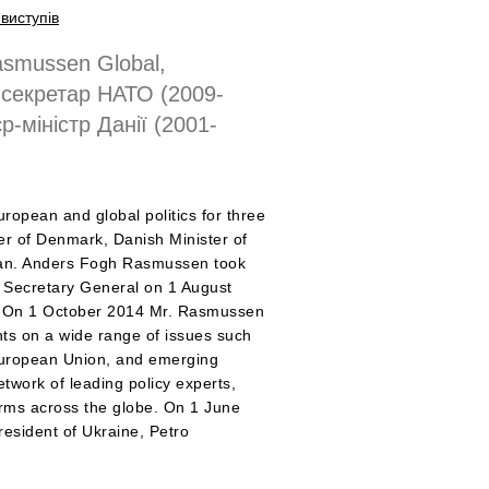
виступів
smussen Global,
секретар НАТО (2009-
р-міністр Данії (2001-
opean and global politics for three
r of Denmark, Danish Minister of
rian. Anders Fogh Rasmussen took
th Secretary General on 1 August
4. On 1 October 2014 Mr. Rasmussen
ts on a wide range of issues such
e European Union, and emerging
work of leading policy experts,
firms across the globe. On 1 June
esident of Ukraine, Petro