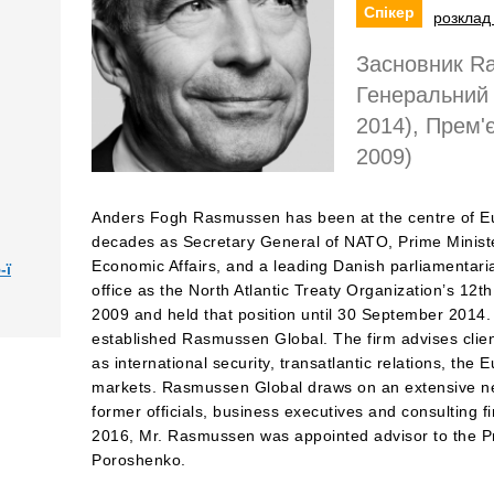
Спікер
розклад 
Засновник Ra
Генеральний 
2014), Прем'є
2009)
Anders Fogh Rasmussen has been at the centre of Eur
decades as Secretary General of NATO, Prime Ministe
Economic Affairs, and a leading Danish parliamenta
-ї
office as the North Atlantic Treaty Organization’s 12
2009 and held that position until 30 September 201
established Rasmussen Global. The firm advises clien
as international security, transatlantic relations, th
markets. Rasmussen Global draws on an extensive net
former officials, business executives and consulting 
2016, Mr. Rasmussen was appointed advisor to the Pr
Poroshenko.