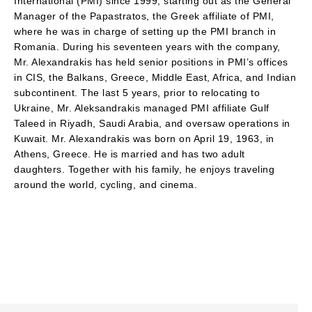
International (PMI) since 1999, starting out as the General
Manager of the Papastratos, the Greek affiliate of PMI,
where he was in charge of setting up the PMI branch in
Romania. During his seventeen years with the company,
Mr. Alexandrakis has held senior positions in PMI’s offices
in CIS, the Balkans, Greece, Middle East, Africa, and Indian
subcontinent. The last 5 years, prior to relocating to
Ukraine, Mr. Aleksandrakis managed PMI affiliate Gulf
Taleed in Riyadh, Saudi Arabia, and oversaw operations in
Kuwait. Mr. Alexandrakis was born on April 19, 1963, in
Athens, Greece. He is married and has two adult
daughters. Together with his family, he enjoys traveling
around the world, cycling, and cinema.