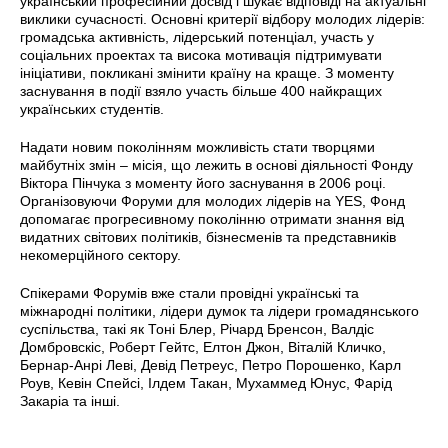
український професійний досвід і шукає відповіді на актуальні
виклики сучасності. Основні критерії відбору молодих лідерів:
громадська активність, лідерський потенціал, участь у
соціальних проектах та висока мотивація підтримувати
ініціативи, покликані змінити країну на краще. З моменту
заснування в події взяло участь більше 400 найкращих
українських студентів.
Надати новим поколінням можливість стати творцями
майбутніх змін – місія, що лежить в основі діяльності Фонду
Віктора Пінчука з моменту його заснування в 2006 році.
Організовуючи Форуми для молодих лідерів на YES, Фонд
допомагає прогресивному поколінню отримати знання від
видатних світових політиків, бізнесменів та представників
некомерційного сектору.
Спікерами Форумів вже стали провідні українські та
міжнародні політики, лідери думок та лідери громадянського
суспільства, такі як Тоні Блер, Річард Бренсон, Валдіс
Домбровскіс, Роберт Гейтс, Елтон Джон, Віталій Кличко,
Бернар-Анрі Леві, Девід Петреус, Петро Порошенко, Карл
Роув, Кевін Спейсі, Ілдем Такан, Мухаммед Юнус, Фарід
Закаріа та інші.