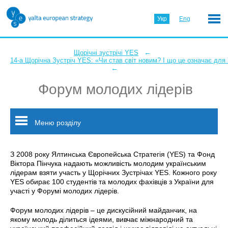
Укр
Eng
←
Щорічні зустрічі YES
14-а Щорічна Зустріч YES: «Чи став світ новим? І що це означає для
←
Форум молодих лідерів
Меню розділу
З 2008 року Ялтинська Європейська Стратегія (YES) та Фонд
Віктора Пінчука надають можливість молодим українським
лідерам взяти участь у Щорічних Зустрічах YES. Кожного року
YES обирає 100 студентів та молодих фахівців з України для
участі у Форумі молодих лідерів.
Форум молодих лідерів – це дискусійний майданчик, на
якому молодь ділиться ідеями, вивчає міжнародний та