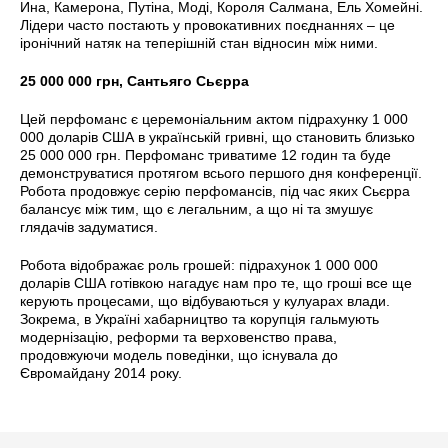
Ина, Камерона, Путіна, Моді, Короля Салмана, Ель Хомейні.
Лідери часто постають у провокативних поєднаннях – це
іронічний натяк на теперішній стан відносин між ними.
25 000 000 грн, Сантьяго Сьєрра
Цей перфоманс є церемоніальним актом підрахунку 1 000
000 доларів США в українській гривні, що становить близько
25 000 000 грн. Перфоманс триватиме 12 годин та буде
демонструватися протягом всього першого дня конференції.
Робота продовжує серію перфомансів, під час яких Сьєрра
балансує між тим, що є легальним, а що ні та змушує
глядачів задуматися.
Робота відображає роль грошей: підрахунок 1 000 000
доларів США готівкою нагадує нам про те, що гроші все ще
керують процесами, що відбуваються у кулуарах влади.
Зокрема, в Україні хабарництво та корупція гальмують
модернізацію, реформи та верховенство права,
продовжуючи модель поведінки, що існувала до
Євромайдану 2014 року.