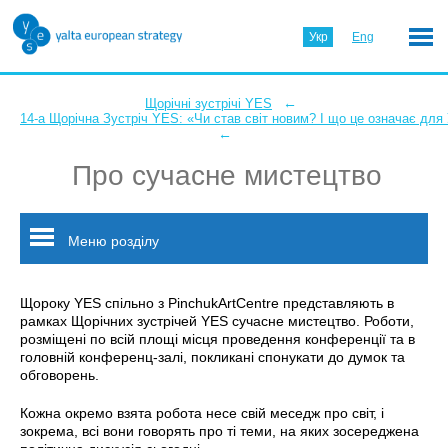
Укр
Eng
←
Щорічні зустрічі YES
14-а Щорічна Зустріч YES: «Чи став світ новим? І що це означає для
←
Про сучасне мистецтво
Меню розділу
Щороку YES спільно з PinchukArtCentre представляють в
рамках Щорічних зустрічей YES сучасне мистецтво. Роботи,
розміщені по всій площі місця проведення конференції та в
головній конференц-залі, покликані спонукати до думок та
обговорень.
Кожна окремо взята робота несе свій меседж про світ, і
зокрема, всі вони говорять про ті теми, на яких зосереджена