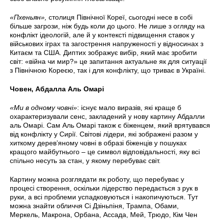
«Пхеньян»,
столиця Північної Кореї, сьогодні несе в собі
більше загрози, ніж будь коли до цього. Не лише з огляду на
конфлікт ідеологій, але й у контексті підвищення ставок у
військових іграх та загострення напруженості у відносинах з
Китаєм та США. Диптих зображує вибір, який має зробити
світ: «війна чи мир?» це запитання актуальне як для ситуації
з Північною Кореєю, так і для конфлікту, що триває в Україні.
Човен, Абдалла Аль Омарі
«Ми в одному човні»
: існує мало виразів, які краще б
охарактеризували сенс, закладений у нову картину Абдалли
аль Омарі. Сам Аль Омарі також є біженцем, який врятувався
від конфлікту у Сирії. Світові лідери, які зображені разом у
хиткому дерев’яному човні в образі біженців у пошуках
кращого майбутнього – це символ відповідальності, яку всі
спільно несуть за стан, у якому перебуває світ.
Картину можна розглядати як роботу, що перебуває у
процесі створення, оскільки лідерство передається з рук в
руки, а всі проблеми успадковуються і накопичуються. Тут
можна знайти обличчя Сі Дзіньпіня, Трампа, Обами,
Меркель, Макрона, Орбана, Ассада, Мей, Трюдо, Кім Чен