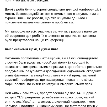
політична дискусія сьогодні.
Деякі з робіт були створені спеціально для цієї конференції, і
мають безпосередній зв'язок з темами, що є актуальними в
Україні; інші – це роботи, що вже існували до цього і
присвячені нагальним світовим проблемам.
Ми запрошуємо всіх учасників залучитись разом з нами до
обговорення цих робіт, їх значення та причин, з яких вони
були представлені на цій конференції.
Американські гірки, І.Джей Хілл
Натхнена прототипами атракціонів, які в Росії сімнадцятого
сторіччя були відомі як «російські гірки» (а сьогодні їх
називають «американськими гірками»), ця робота є ретельно
продуманим результатом дослідження художником складних
рівнів фізичних та емоційних станів – у ній представлений
самотній перформер, що наважується повзати по кілька
годин поспіль по хиткій конструкції Американських гірок.
Цей живий пам’ятник, представлений під час 14-ї Щорічної
зустрічі YES, репрезентує небезпечну траєкторію, на якій
опинилась Україна, та зокрема циклічний характер, якого
набуває її політика. У ширшому сенсі, це метафора рухів у