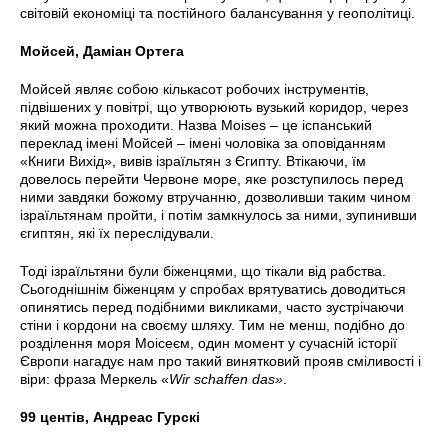
світовій економіці та постійного балансування у геополітиці.
Мойсей, Даміан Ортега
Мойсей являє собою кількасот робочих інструментів,
підвішених у повітрі, що утворюють вузький коридор, через
який можна проходити. Назва Moises – це іспанський
переклад імені Мойсей – імені чоловіка за оповіданням
«Книги Вихід», вивів ізраїльтян з Єгипту. Втікаючи, їм
довелось перейти Червоне море, яке розступилось перед
ними завдяки божому втручанню, дозволивши таким чином
ізраїльтянам пройти, і потім замкнулось за ними, зупинивши
єгиптян, які їх переслідували.
Тоді ізраїльтяни були біженцями, що тікали від рабства.
Сьогоднішнім біженцям у спробах врятуватись доводиться
опинятись перед подібними викликами, часто зустрічаючи
стіни і кордони на своєму шляху. Тим не менш, подібно до
розділення моря Моісеєм, один момент у сучасній історії
Європи нагадує нам про такий винятковий прояв сміливості і
віри: фраза Меркель «
Wir schaffen das»
.
99 центів, Андреас Гурскі