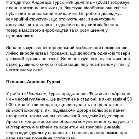
Фотодиптих Андреаса Гурскі «
99 центів II»
(2001) зображує
площі магазину низьких цін, блискуче відображаючи світ як
публічний торгівельний майданчик. Ця робота досліджує
комерційні структури, що оточують нас, з винятковим
фокусом і деталізацією, віддаючи шану силі зваблення
товарів масового виробництва та їх розміщення у
супермаркеті.
Вона показує світ як торгівельний майданчик з нескінченою
лінією виробництва і продажів, що доносить однакові товари
у кожний куточок на землі. Вона показує нам, як споживання
стало рушійною силою глобалізації, як у позитивному, так і у
негативному сенсі.
Пхеньян, Андреас Гурскі
У роботі «
Пхеньян»,
Гурскі представляє Фестиваль «Аріран»
чи «масові гуляння». Це виступи на стадіоні, в яких задіяні 50
000 гімнастів чи солдатів, що виступають на фоні такої ж
кількості школярів, які, піднімаючи догори кольорові панелі,
створюють таким чином величезний людський відеоекран.
Аріран є концентрованим образом комуністичної культури, з її
мілітаристським кітчем та акцентом на груповій динаміці
через індивідуальну вправність, і водночас рефлексією про
своє власне розуміння глобалізації.