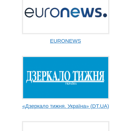
EURONEWS
«Дзеркало тижня. Україна» (DT.UA)