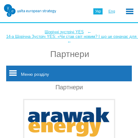
Укр
Eng
←
Щорічні зустрічі YES
14-а Щорічна Зустріч YES: «Чи став світ новим? І що це означає для
←
Партнери
Меню розділу
Партнери