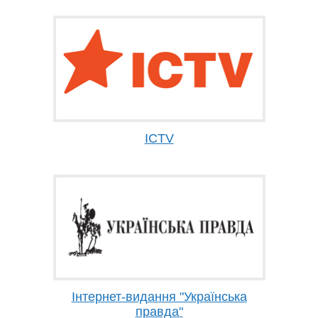
ICTV
Інтернет-видання "Українська
правда"