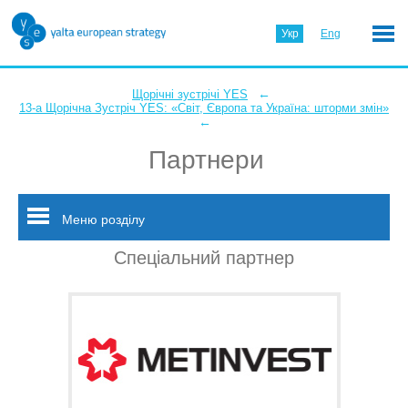
Укр
Eng
←
Щорічні зустрічі YES
13-а Щорічна Зустріч YES: «Світ, Європа та Україна: шторми змін»
←
Партнери
Меню розділу
Спеціальний партнер