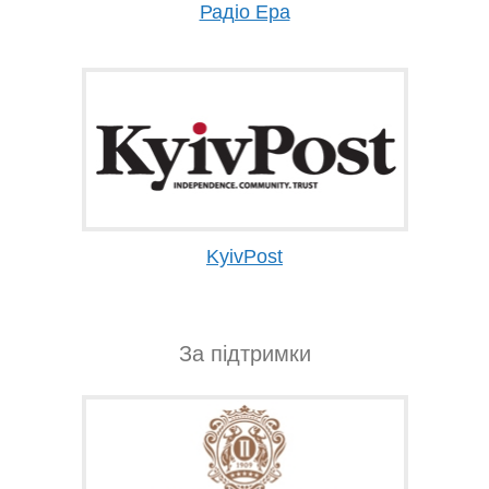
Радіо Ера
KyivPost
За підтримки