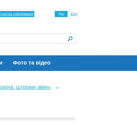
нтактна інформація
Укр
Eng
и
Фото та відео
←
країна: шторми змін»