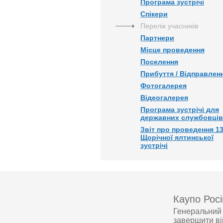
Програма зустрічі
Спікери
Перелік учасників
Партнери
Місце проведення
Поселення
Прибуття / Відправлен
Фотогалерея
Відеогалерея
Програма зустрічі для
державних службовців
Звіт про проведення 13
Щорічної ялтинської
зустрічі
Каупо Росі
Генеральний 
завершити в