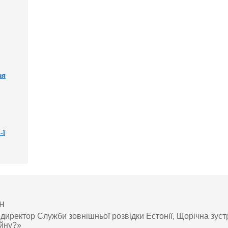
ня
-ї
н
директор Служби зовнішньої розвідки Естонії, Щорічна зуст
ійну?»