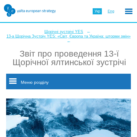
Укр
Eng
←
Щорічні зустрічі YES
13-а Щорічна Зустріч YES: «Світ, Європа та Україна: шторми змін»
←
Звіт про проведення 13-ї
Щорічної ялтинської зустрічі
Меню розділу