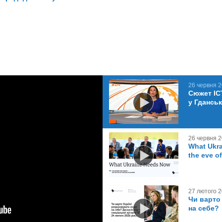
26 червня 
Сюжет IC
у Гданськ
26 червня 
What Ukra
the eve o
27 лютого 
Чи варто
на себе?