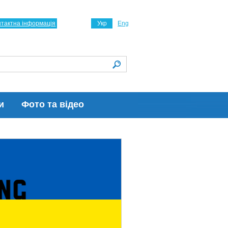
нтактна інформація
Укр
Eng
и
Фото та відео