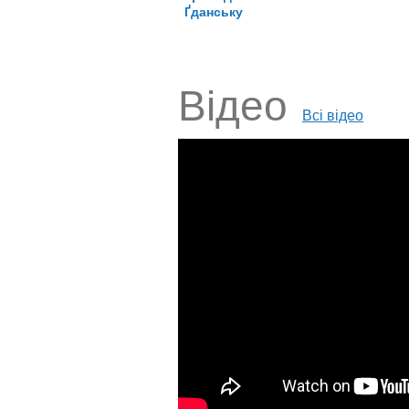
Ґданську
Відео
Всі відео