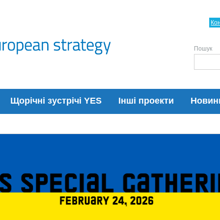
Ко
Пошук
Щорічні зустрічі YES
Інші проекти
Новин