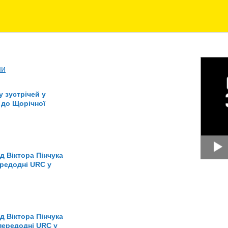
ни
 зустрічей у
 до Щорічної
д Віктора Пінчука
ередодні URC у
д Віктора Пінчука
передодні URC у