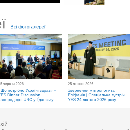
ї
Всі фотогалереї
25 червня 2026
25 лютого 2026
«Що потрібно Україні зараз» –
Звернення митрополита
YES Dinner Discussion
Епіфанія | Спеціальна зустріч
напередодні URC у Ґданську
YES 24 лютого 2026 року
хій