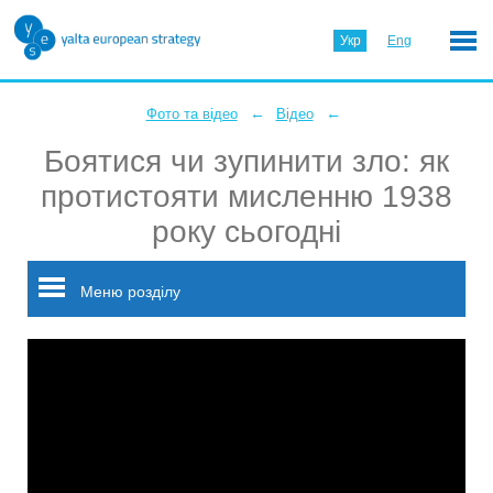
Укр
Eng
←
←
Фото та відео
Відео
Боятися чи зупинити зло: як
протистояти мисленню 1938
року сьогодні
Меню розділу