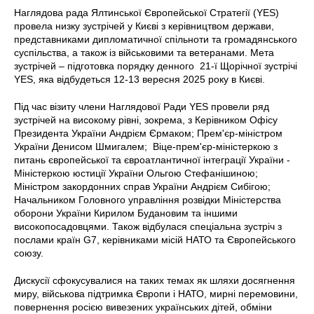
Наглядова рада Ялтинської Європейської Стратегії (YES)
провела низку зустрічей у Києві з керівництвом держави,
представниками дипломатичної спільноти та громадянського
суспільства, а також із військовими та ветеранами. Мета
зустрічей – підготовка порядку денного 21-ї Щорічної зустрічі
YES, яка відбудеться 12-13 вересня 2025 року в Києві.
Під час візиту члени Наглядової Ради YES провели ряд
зустрічей на високому рівні, зокрема, з Керівником Офісу
Президента України Андрієм Єрмаком; Прем'єр-міністром
України Денисом Шмигалем; Віце-прем'єр-міністеркою з
питань європейської та євроатлантичної інтеграції України -
Міністеркою юстиції України Ольгою Стефанішиною;
Міністром закордонних справ України Андрієм Сибігою;
Начальником Головного управління розвідки Міністерства
оборони України Кирилом Будановим та іншими
високопосадовцями. Також відбулася спеціальна зустріч з
послами країн G7, керівниками місій НАТО та Європейського
союзу.
Дискусії сфокусувалися на таких темах як шляхи досягнення
миру, військова підтримка Європи і НАТО, мирні перемовини,
повернення росією вивезених українських дітей, обміни