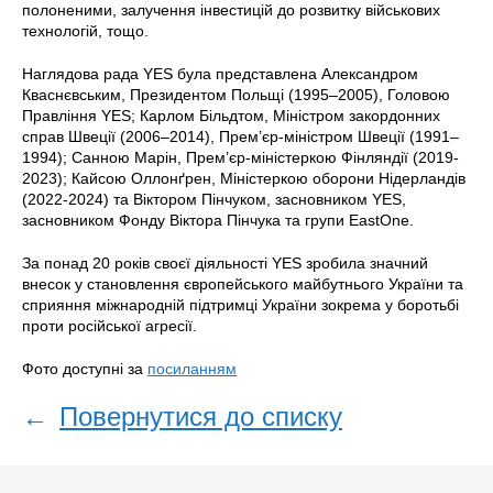
полоненими, залучення інвестицій до розвитку військових
технологій, тощо.
Наглядова рада YES була представлена Александром
Кваснєвським, Президентом Польщі (1995–2005), Головою
Правління YES; Карлом Більдтом, Міністром закордонних
справ Швеції (2006–2014), Прем’єр-міністром Швеції (1991–
1994); Санною Марін, Прем’єр-міністеркою Фінляндії (2019-
2023); Кайсою Оллонґрен, Міністеркою оборони Нідерландів
(2022-2024) та Віктором Пінчуком, засновником YES,
засновником Фонду Віктора Пінчука та групи EastOne.
За понад 20 років своєї діяльності YES зробила значний
внесок у становлення європейського майбутнього України та
сприяння міжнародній підтримці України зокрема у боротьбі
проти російської агресії.
Фото доступні за
посиланням
←
Повернутися до списку