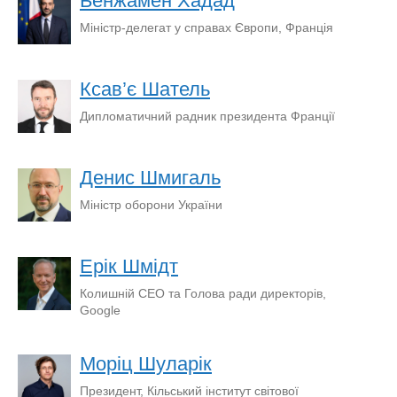
Бенжамен Хадад
Міністр-делегат у справах Європи, Франція
Ксав’є Шатель
Дипломатичний радник президента Франції
Денис Шмигаль
Міністр оборони України
Ерік Шмідт
Колишній CEO та Голова ради директорів,
Google
Моріц Шуларік
Президент, Кільський інститут світової