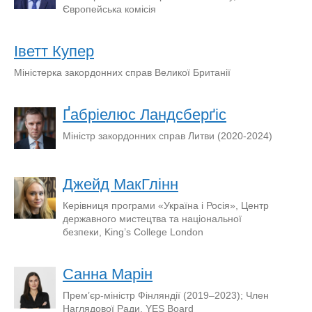
Європейська комісія
Іветт Купер
Міністерка закордонних справ Великої Британії
Ґабріелюс Ландсберґіс
Міністр закордонних справ Литви (2020-2024)
Джейд МакГлінн
Керівниця програми «Україна і Росія», Центр
державного мистецтва та національної
безпеки, King’s College London
Санна Марін
Прем’єр-міністр Фінляндії (2019–2023); Член
Наглядової Ради, YES Board