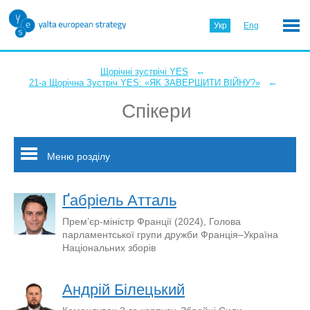
Укр
Eng
←
Щорічні зустрічі YES
←
21-а Щорічна Зустріч YES: «ЯК ЗАВЕРШИТИ ВІЙНУ?»
Спікери
Меню розділу
Ґабріель Атталь
Прем’єр-міністр Франції (2024), Голова
парламентської групи дружби Франція–Україна
Національних зборів
Андрій Білецький