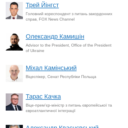
Трей Йінгст
Головний кореспондент з питань закордонних
справ, FOX News Channel
Олександр Камишін
Advisor to the President, Office of the President
of Ukraine
Міхал Камінський
Віцеспікер, Сенат Республіки Польща
Тарас Качка
Віце-прем'єр-міністр з питань європейської та
євроатлантичної інтеграції
Александр Кваснєвський