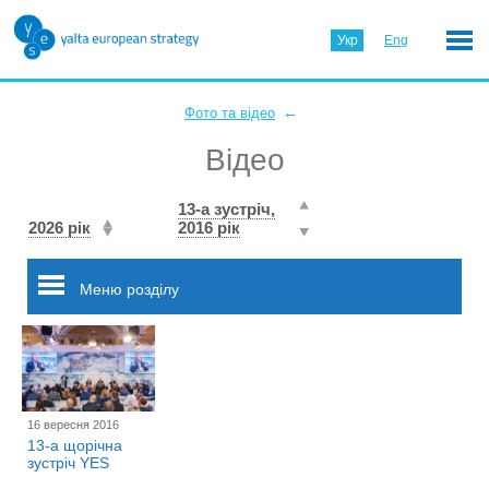
Укр
Eng
←
Фото та відео
Відео
13-а зустріч,
2026 рік
2016 рік
Меню розділу
16 вересня 2016
13-а щорічна
зустріч YES