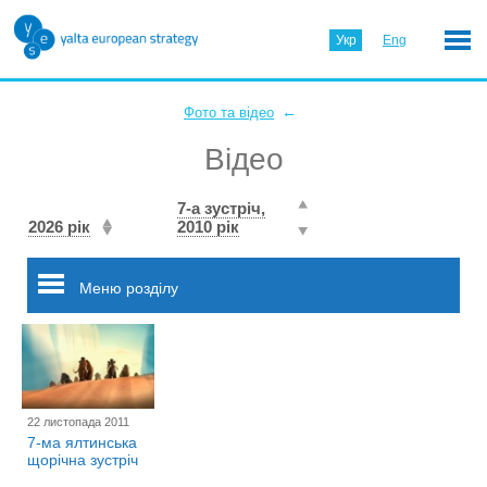
Укр
Eng
←
Фото та відео
Відео
7-а зустріч,
2026 рік
2010 рік
Меню розділу
22 листопада 2011
7-ма ялтинська
щорічна зустріч