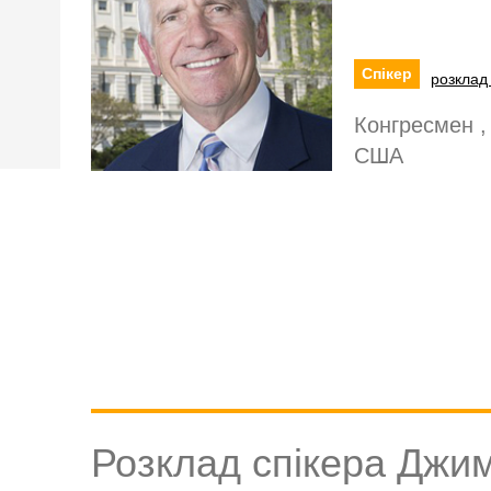
Спікер
розклад 
Конгресмен ,
США
Розклад спікера Джи