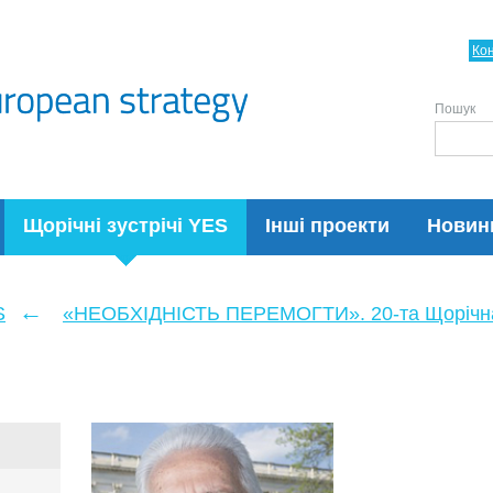
Ко
Пошук
Щорічні зустрічі YES
Інші проекти
Новин
←
S
«НЕОБХІДНІСТЬ ПЕРЕМОГТИ». 20-та Щорічна