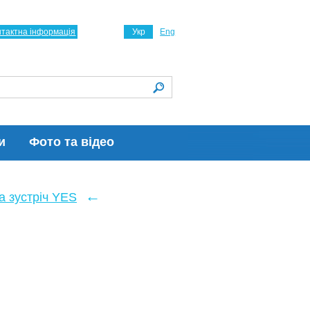
нтактна інформація
Укр
Eng
и
Фото та відео
←
 зустріч YES