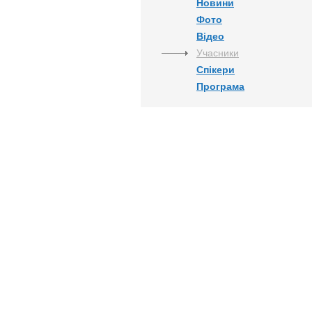
Новини
Фото
Відео
Учасники
Спікери
Програма