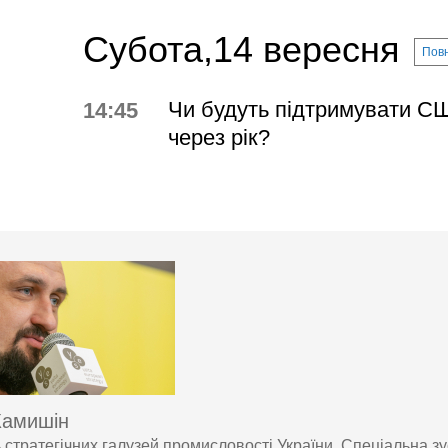
Субота,14 вересня
Повн
Чи будуть підтримувати С
14:45
через рік?
Камишін
ь стратегічних галузей промисловості України, Спеціальна зу