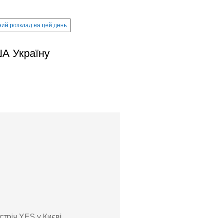
ий розклад на цей день
ША Україну
стріч YES у Києві,