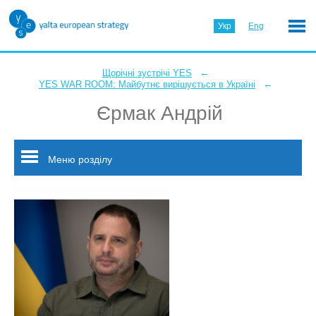
Укр
Eng
←
Щорічні зустрічі YES
←
YES WAR ROOM: Майбутнє вирішується в Україні
Єрмак Андрій
Меню розділу