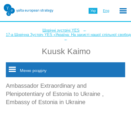
Укр
Eng
←
Щорічні зустрічі YES
17-а Щорічна Зустріч YES «Україна: На захисті нашої спільної свобод
←
Kuusk Kaimo
Меню розділу
Ambassador Extraordinary and
Plenipotentiary of Estonia to Ukraine ,
Embassy of Estonia in Ukraine