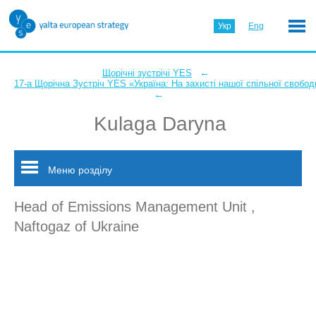
Укр
Eng
←
Щорічні зустрічі YES
17-а Щорічна Зустріч YES «Україна: На захисті нашої спільної свобод
←
Kulaga Daryna
Меню розділу
Head of Emissions Management Unit ,
Naftogaz of Ukraine