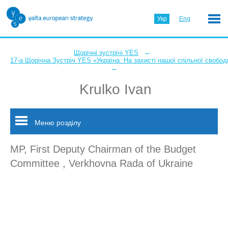
Укр
Eng
←
Щорічні зустрічі YES
17-а Щорічна Зустріч YES «Україна: На захисті нашої спільної свобод
←
Krulko Ivan
Меню розділу
MP, First Deputy Chairman of the Budget
Committee , Verkhovna Rada of Ukraine