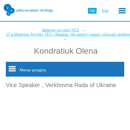
Укр
Eng
←
Щорічні зустрічі YES
17-а Щорічна Зустріч YES «Україна: На захисті нашої спільної свобод
←
Kondratiuk Olena
Меню розділу
Vice Speaker , Verkhovna Rada of Ukraine