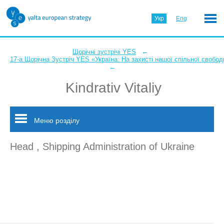
Укр
Eng
←
Щорічні зустрічі YES
17-а Щорічна Зустріч YES «Україна: На захисті нашої спільної свобод
←
Kindrativ Vitaliy
Меню розділу
Head , Shipping Administration of Ukraine