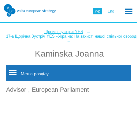
Укр
Eng
←
Щорічні зустрічі YES
17-а Щорічна Зустріч YES «Україна: На захисті нашої спільної свобод
←
Kaminska Joanna
Меню розділу
Advisor , European Parliament