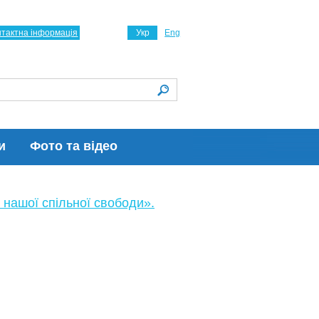
нтактна інформація
Укр
Eng
и
Фото та відео
 нашої спільної свободи».