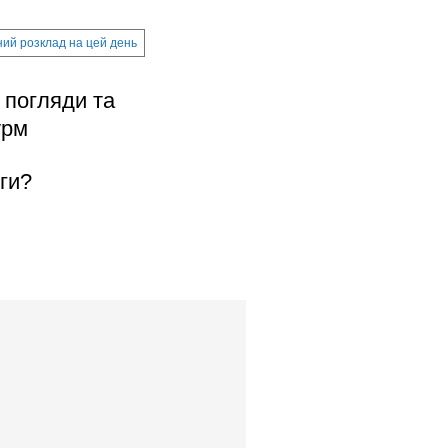
ий розклад на цей день
, погляди та
урм
ги?