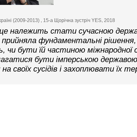
аїні (2009-2013) , 15-а Щорічна зустріч YES, 2018
е ще належить стати сучасною держ
е прийняла фундаментальні рішення,
, чи бути їй частиною міжнародної 
магатися бути імперською державою
на своїх сусідів і захоплювати їх те
Контактна інформація
 європейська стратегія