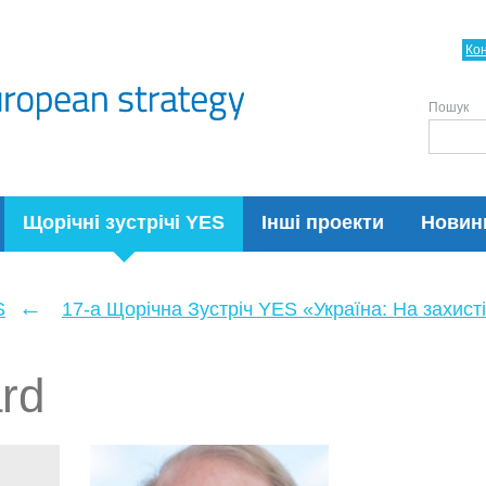
Ко
Пошук
Щорічні зустрічі YES
Інші проекти
Новин
←
S
17-а Щорічна Зустріч YES «Україна: На захисті
rd