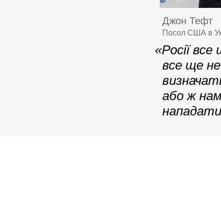
Джон Тефт
Посол США в Укр
«Росії вс
все ще н
визначать
або ж на
нападати 
© 2006–2026 Ялтинська