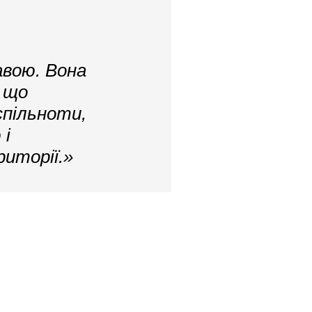
авою. Вона
 що
спільноти,
 і
риторії.»