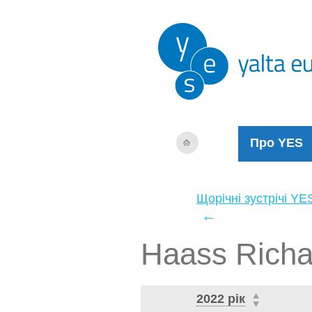
Про YES
Щорічні зустрічі YE
←
Haass Richa
2022 рік