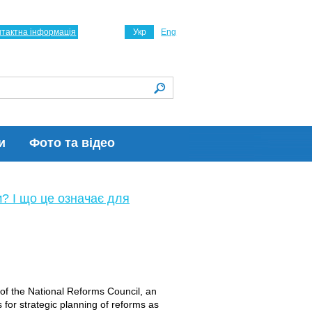
нтактна інформація
Укр
Eng
и
Фото та відео
м? І що це означає для
f the National Reforms Council, an
 for strategic planning of reforms as