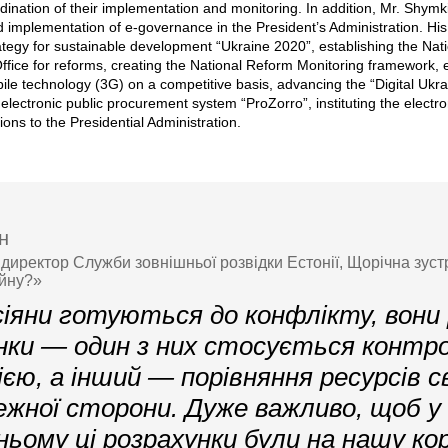
rdination of their implementation and monitoring. In addition, Mr. Shymki
d implementation of e-governance in the President’s Administration. His
rategy for sustainable development “Ukraine 2020”, establishing the Nat
ice for reforms, creating the National Reform Monitoring framework, en
le technology (3G) on a competitive basis, advancing the “Digital Ukrai
electronic public procurement system “ProZorro”, instituting the electro
ions to the Presidential Administration.
н
директор Служби зовнішньої розвідки Естонії, Щорічна зуст
ійну?»
сіяни готуються до конфлікту, вони
нки — один з них стосується контр
ією, а інший — порівняння ресурсів с
жної сторони. Дуже важливо, щоб у
ьому ці розрахунки були на нашу ко