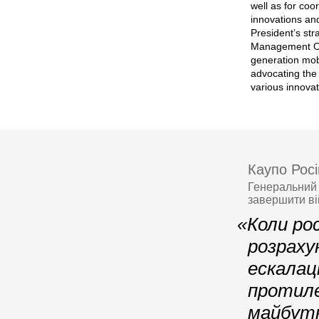
well as for coo
innovations an
President’s st
Management Off
generation mobi
advocating the 
various innovat
Каупо Росі
Генеральний 
завершити в
«Коли ро
розраху
ескалац
протиле
майбутн