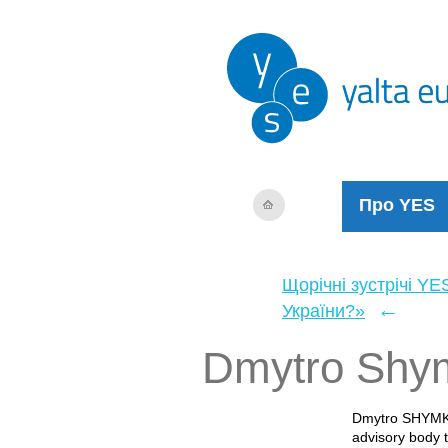
Про YES
Щорічні зустрічі YE
←
України?»
Dmytro Shy
Dmytro SHYMKIV
advisory body t