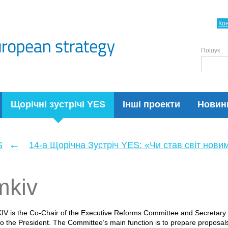
Ко
Пошук
Щорічні зустрічі YES
Інші проекти
Новин
←
S
14-а Щорічна Зустріч YES: «Чи став світ нови
mkiv
 is the Co-Chair of the Executive Reforms Committee and Secretary o
o the President. The Committee’s main function is to prepare proposals