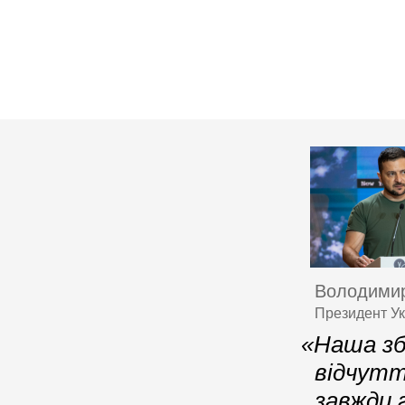
Володимир
Президент Ук
«Наша зб
відчутт
завжди 