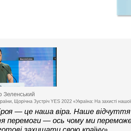
 Зеленський
раїни, Щорічна Зустріч YES 2022 «Україна: На захисті нашої
роя — це наша віра. Наше відчуття
я перемоги — ось чому ми перемож
готові захищати свою країну»