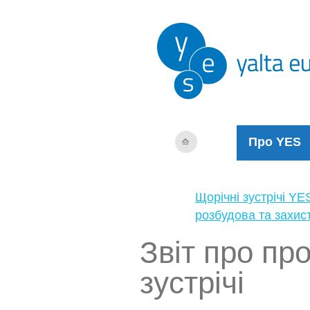
Про YES
Щорічні зустрічі YE
розбудова та захис
Звіт про пр
зустрічі