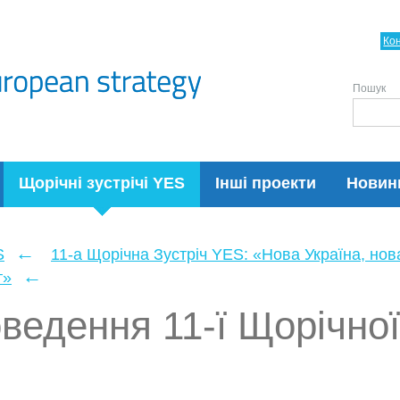
Ко
Пошук
Щорічні зустрічі YES
Інші проекти
Новин
←
S
11-а Щорічна Зустріч YES: «Нова Україна, нов
←
т»
оведення 11-ї Щорічної