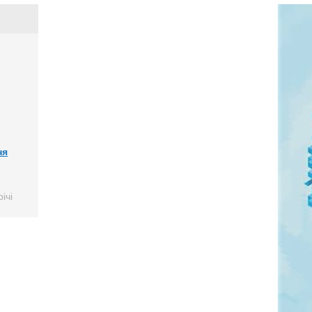
ня
ічі