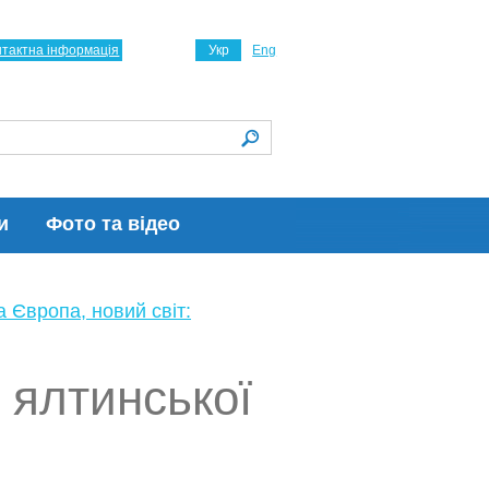
нтактна інформація
Укр
Eng
и
Фото та відео
а Європа, новий світ:
 ялтинської