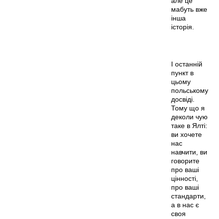
але це
мабуть вже
інша
історія.
І останній
пункт в
цьому
польському
досвіді.
Тому що я
деколи чую
таке в Ялті:
ви хочете
нас
навчити, ви
говорите
про ваші
цінності,
про ваші
стандарти,
а в нас є
своя