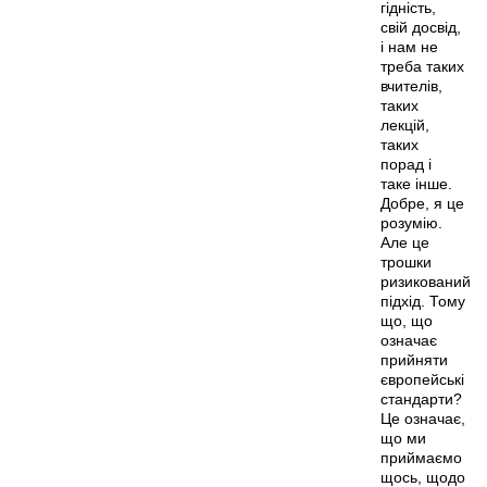
гідність,
свій досвід,
і нам не
треба таких
вчителів,
таких
лекцій,
таких
порад і
таке інше.
Добре, я це
розумію.
Але це
трошки
ризикований
підхід. Тому
що, що
означає
прийняти
європейські
стандарти?
Це означає,
що ми
приймаємо
щось, щодо