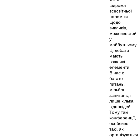
широкої
всесвітньої
полеміки
щодо
викликів,
можливостей
у
майбутньому.
Ці дебати
мають
важливі
елементи.
В нас є
багато
питань,
мільйон
запитань, і
лише кілька
відповідей.
Тому такі
конференції,
особливо
такі, які
організуються