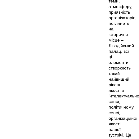
теми,
атмосферу,
приязність
організаторів,
поглянете
на
історичне
місце –
Лівадійський
палац, всі
ці
елементи
створюють
такий
найвищий
рівень
якості в
інтелектуальн
сенсі,
політичному
сенсі,
організаційної
якості
нашої
зустрічі. Це