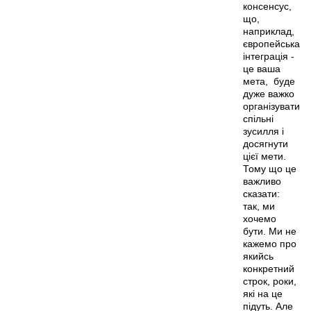
консенсус,
що,
наприклад,
європейська
інтеграція -
це ваша
мета, буде
дуже важко
організувати
спільні
зусилля і
досягнути
цієї мети.
Тому що це
важливо
сказати:
так, ми
хочемо
бути. Ми не
кажемо про
якийсь
конкретний
строк, роки,
які на це
підуть. Але