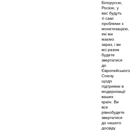
Білоруссю,
Росією, у
вас будуть
ті самі
проблеми з
монетизацією,
які ми
маємо
зараз, і ви
всі разом
будете
звертатися
до
Європейського
Союзу
щодо
підтримки в
модернізації
ваших
країн. Ви
все
рівнобудете
звертатися
до нашого
досвіду