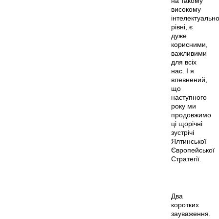
на такому
високому
інтелектуальн
рівні, є
дуже
корисними,
важливими
для всіх
нас. І я
впевнений,
що
наступного
року ми
продовжимо
ці щорічні
зустрічі
Ялтинської
Європейської
Стратегії.
Два
коротких
зауваження.