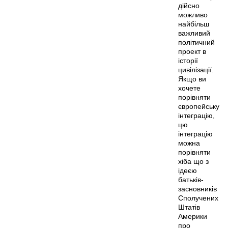
дійсно
можливо
найбільш
важливий
політичний
проект в
історії
цивілізації.
Якщо ви
хочете
порівняти
європейську
інтеграцію,
цю
інтеграцію
можна
порівняти
хіба що з
ідеєю
батьків-
засновників
Сполучених
Штатів
Америки
про