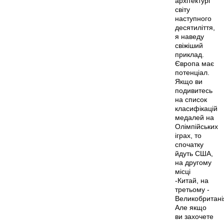
архітектурі
світу
наступного
десятиліття,
я наведу
свіжіший
приклад.
Європа має
потенціал.
Якщо ви
подивитесь
на список
класифікацій
медалей на
Олімпійських
іграх, то
спочатку
йдуть США,
на другому
місці
-Китай, на
третьому -
Великобритані
Але якщо
ви захочете