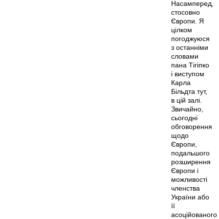
Насамперед,
стосовно
Європи. Я
цілком
погоджуюся
з останніми
словами
пана Тігіпко
і виступом
Карла
Більдта тут,
в цій залі.
Звичайно,
сьогодні
обговорення
щодо
Європи,
подальшого
розширення
Європи і
можливості
членства
України або
її
асоційованого