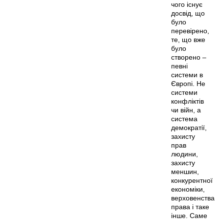
чого існує
досвід, що
було
перевірено,
те, що вже
було
створено –
певні
системи в
Європі. Не
системи
конфліктів
чи війн, а
система
демократії,
захисту
прав
людини,
захисту
меншин,
конкурентної
економіки,
верховенства
права і таке
інше. Саме