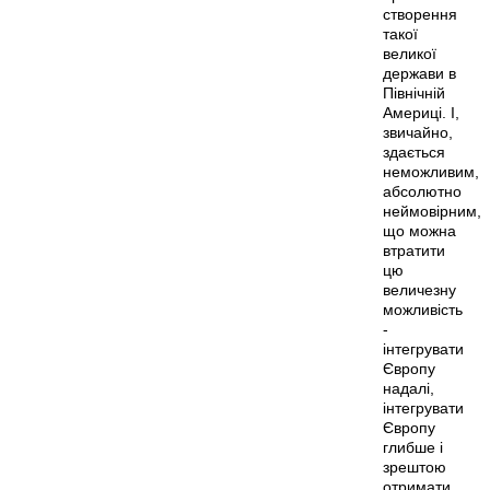
створення
такої
великої
держави в
Північній
Америці. І,
звичайно,
здається
неможливим,
абсолютно
неймовірним,
що можна
втратити
цю
величезну
можливість
-
інтегрувати
Європу
надалі,
інтегрувати
Європу
глибше і
зрештою
отримати