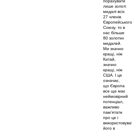
порахувати
лише золоті
медалі всіх
27 членів
Європейського
Союзу, то в
нас більше
80 золотих
медалей.
Ми значно
кращі, ніж
Китай,
значно
кращі, ніж
США. І це
означає,
що Європа
все ще має
неймовірний
потенціал,
важливо
пам’ятати
про це і
використовува
його в