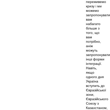
переживемо
кризу і ми
можемо
запропонувати
вам
набагато
більше з
того, що
вам
потрібно,
аніж
можуть
запропонувати
інші форми
інтеграції.
Навіть,
якщо
одного дня
Україна
вступить до
Євразійської
зони,
Євразійського
Союзу з
Казахстаном,