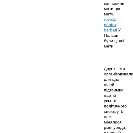
ми повинні
мати цю
мету.
revista
pentru
barbati
У
Польщі
були ці дві
мети.
Друге – ми
організовувал
для цих
цілей
підтримку
партій
усього
політичного
спектру. В
нас
мінялися
різні уряди,
в першій