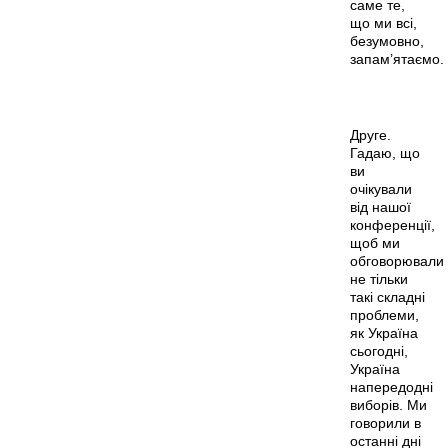
саме те,
що ми всі,
безумовно,
запам’ятаємо.
Друге.
Гадаю, що
ви
очікували
від нашої
конференції,
щоб ми
обговорювали
не тільки
такі складні
проблеми,
як Україна
сьогодні,
Україна
напередодні
виборів. Ми
говорили в
останні дні