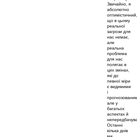
Звичайно, я
абсолютно
оптимістичний
що в цьому
реальної
загрози для
нас немає,
але
реальна
проблема
для нас
полягає в
цих змінах,
які до
певної міри
є видимими
і
прогнозованим
але у
багатьох
аспектах й
непередбачув
Останні
кілька днів
ми