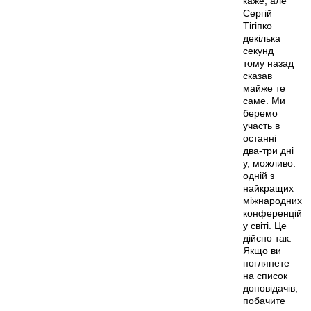
каже, але
Сергій
Тігіпко
декілька
секунд
тому назад
сказав
майже те
саме. Ми
беремо
участь в
останні
два-три дні
у, можливо.
одній з
найкращих
міжнародних
конференцій
у світі. Це
дійсно так.
Якщо ви
поглянете
на список
доповідачів,
побачите