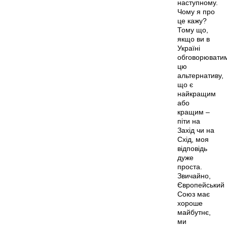
наступному.
Чому я про
це кажу?
Тому що,
якщо ви в
Україні
обговорювати
цю
альтернативу,
що є
найкращим
або
кращим –
піти на
Захід чи на
Схід, моя
відповідь
дуже
проста.
Звичайно,
Європейський
Союз має
хороше
майбутнє,
ми