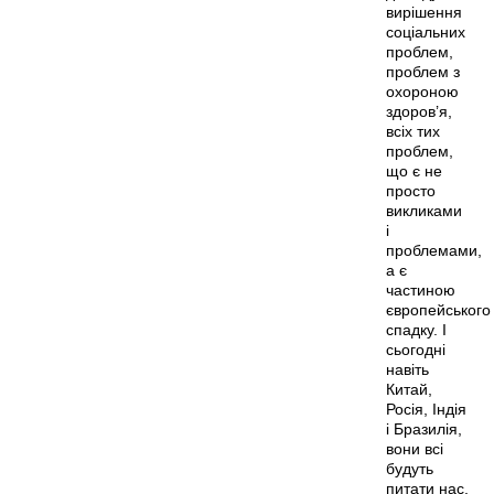
вирішення
соціальних
проблем,
проблем з
охороною
здоров’я,
всіх тих
проблем,
що є не
просто
викликами
і
проблемами,
а є
частиною
європейського
спадку. І
сьогодні
навіть
Китай,
Росія, Індія
і Бразилія,
вони всі
будуть
питати нас,