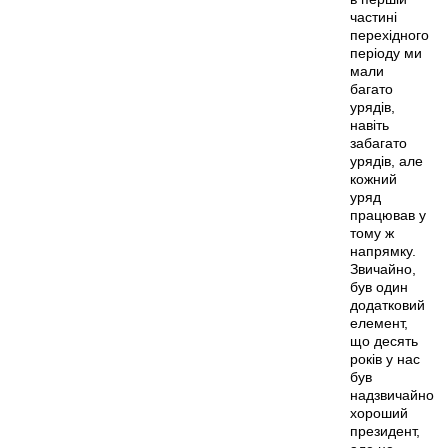
частині
перехідного
періоду ми
мали
багато
урядів,
навіть
забагато
урядів, але
кожний
уряд
працював у
тому ж
напрямку.
Звичайно,
був один
додатковий
елемент,
що десять
років у нас
був
надзвичайно
хороший
президент,