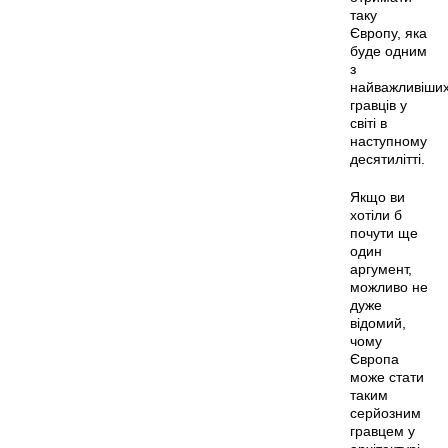
таку
Європу, яка
буде одним
з
найважливіши
гравців у
світі в
наступному
десятилітті.
Якщо ви
хотіли б
почути ще
один
аргумент,
можливо не
дуже
відомий,
чому
Європа
може стати
таким
серйозним
гравцем у