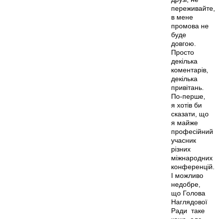
переживайте,
в мене
промова не
буде
довгою.
Просто
декілька
коментарів,
декілька
привітань.
По-перше,
я хотів би
сказати, що
я майже
професійний
учасник
різних
міжнародних
конференцій.
І можливо
недобре,
що Голова
Наглядової
Ради таке