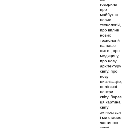
говорили
про
майбутнє
нових
технологій,
про вплив
нових
технологій
на наше
життя, про
медицину,
про нову
архітектуру
світу, про
нову
цивілізацію,
політичні
центри
світу. Зараз
ця картина
світу
змінюється
і ми стаємо
частиною
такої