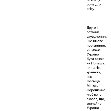
роль для
світу.
Друге і
останнє
зауваження.
Це цікаве
порівняння,
чи може
Україна
бути такою,
як Польща,
чи навіть
кращою,
ніж
Польща.
Міністр
Порошенко
люб’язно
сказав, що,
звичайно,
Україна