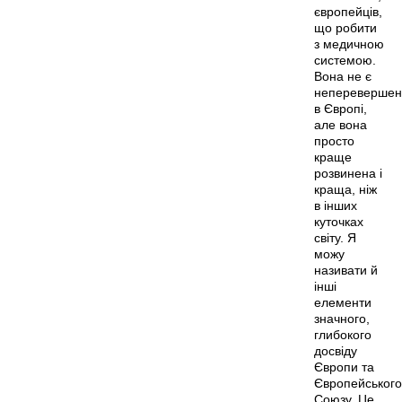
європейців,
що робити
з медичною
системою.
Вона не є
непереверше
в Європі,
але вона
просто
краще
розвинена і
краща, ніж
в інших
куточках
світу. Я
можу
називати й
інші
елементи
значного,
глибокого
досвіду
Європи та
Європейського
Союзу. Це