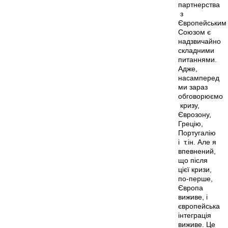
партнерства
з
Європейським
Союзом є
надзвичайно
складними
питаннями.
Адже,
насамперед
ми зараз
обговорюємо
кризу,
Єврозону,
Грецію,
Португалію
і т.ін. Але я
впевнений,
що після
цієї кризи,
по-перше,
Європа
виживе, і
європейська
інтеграція
виживе. Це