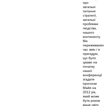
про
загальні
питання
стратегії,
загальні
проблеми
людства,
нашого
континенту.
Ми
переживаємо
час змін і я
пригадую,
що було
цікаво на
початку
нашої
конференції
згадати
прогнози
Майя на
2012 рік,
який може
бути роком
кінця світу.