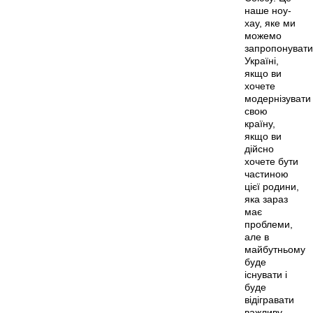
наше ноу-
хау, яке ми
можемо
запропонувати
Україні,
якщо ви
хочете
модернізувати
свою
країну,
якщо ви
дійсно
хочете бути
частиною
цієї родини,
яка зараз
має
проблеми,
але в
майбутньому
буде
існувати і
буде
відігравати
важливу