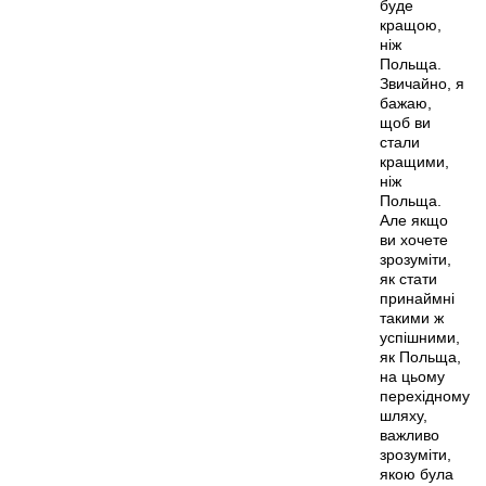
буде
кращою,
ніж
Польща.
Звичайно, я
бажаю,
щоб ви
стали
кращими,
ніж
Польща.
Але якщо
ви хочете
зрозуміти,
як стати
принаймні
такими ж
успішними,
як Польща,
на цьому
перехідному
шляху,
важливо
зрозуміти,
якою була