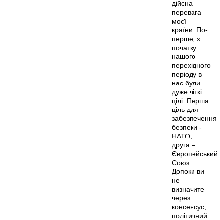
дійсна
перевага
моєї
країни. По-
перше, з
початку
нашого
перехідного
періоду в
нас були
дуже чіткі
цілі. Перша
ціль для
забезпечення
безпеки -
НАТО,
друга –
Європейський
Союз.
Допоки ви
не
визначите
через
консенсус,
політичний