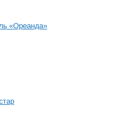
ель «Ореанда»
стар