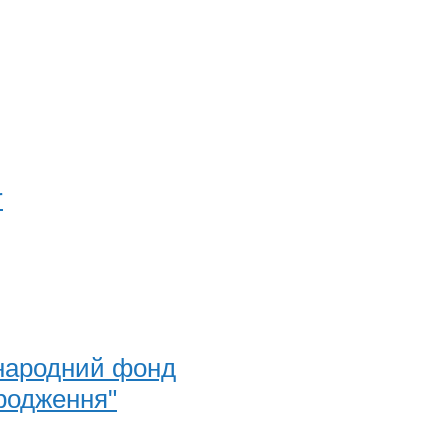
r
народний фонд
родження"