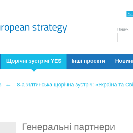
Ко
Пошук
Щорічні зустрічі YES
Інші проекти
Новин
←
S
8-а Ялтинська щорічна зустріч: «Україна та Сві
Генеральні партнери