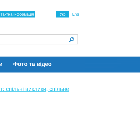
нтактна інформація
Укр
Eng
и
Фото та відео
т: спільні виклики, спільне