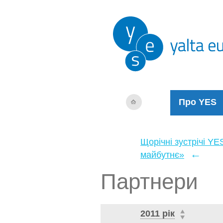
Про YES
Щорічні зустрічі YE
←
майбутнє»
Партнери
2011 рік