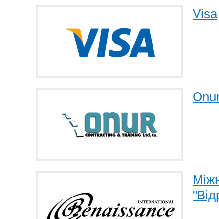
Visa
Onu
Між
"Від