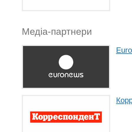
Медіа-партнери
Eur
Кор