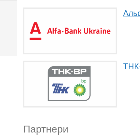
Альф
ТНК
Партнери