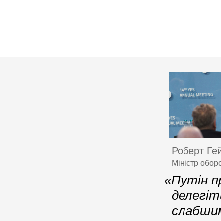
Роберт Ге
Міністр обор
«Путін п
делегіт
слабшим