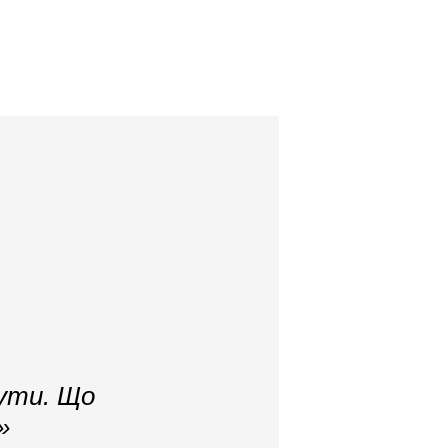
тути. Що
»