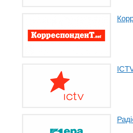
Корр
ICT
Раді