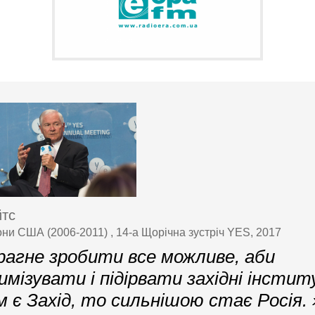
йтс
они США (2006-2011) , 14-а Щорічна зустріч YES, 2017
рагне зробити все можливе, аби
имізувати і підірвати західні інсти
 є Захід, то сильнішою стає Росія. 