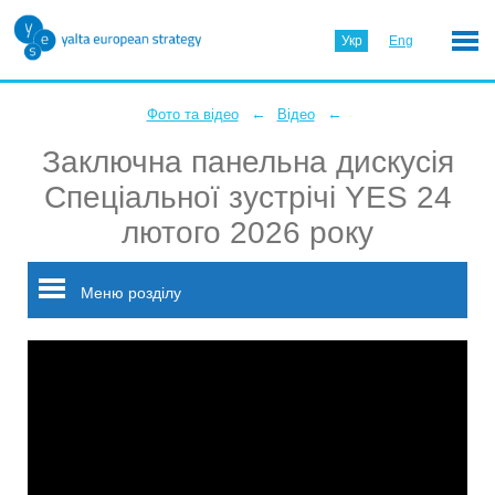
Укр
Eng
←
←
Фото та відео
Відео
Заключна панельна дискусія
Спеціальної зустрічі YES 24
лютого 2026 року
Меню розділу