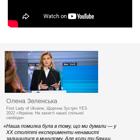
Олена Зеленська
First Lady of Ukraine, Щорічна Зустріч YES
2022 «Україна: На захисті нашої спільної
свободи»
«Наша помилка була в тому, що ми думали — у
XX столітті експерименти ненависті
залишилися в минулому. Але коли ти бачиш,