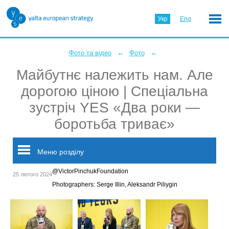
Укр
Eng
←
←
Фото та відео
Фото
Майбутнє належить нам. Але
дорогою ціною | Спеціальна
зустріч YES «Два роки —
боротьба триває»
Меню розділу
@VictorPinchukFoundation
25 лютого 2024
Photographers: Serge Illin, Aleksandr Piliygin