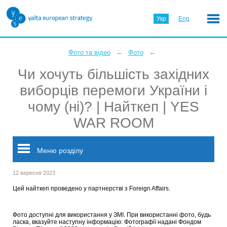
Укр
Eng
←
←
Фото та відео
Фото
Чи хочуть більшість західних
виборців перемоги України і
чому (ні)? | Найткеп | YES
WAR ROOM
Меню розділу
12 вересня 2023
Цей найткеп проведено у партнерстві з Foreign Affairs.
Фото доступні для використання у ЗМІ. При використанні фото, будь
ласка, вказуйте наступну інформацію: Фотографії надані Фондом