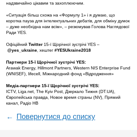
надзвичайно цікавим та захоплюючим.
«Ситуація більш схожа на «Формулу 1» і я думаю, що
коротка пауза для інтелектуальних дебатів, для обміну думок
– дуже необхідна нам всім», – резюмував Голова Наглядової
Ради YES.
Офіційний
Twitter
15-ї Щорічної зустрічі YES –
@yes_ukraine
, хештег
#YESUkraine2018
Партнери 15-ї Щорічної зустрічі YES:
Arawak Energy, Hillmont Partners, Western NIS Enterprise Fund
(WNISEF), lifecell, Міжнародний фонд «Відродження»
Медіа-партнери 15-ї Щорічної зустрічі YES:
ICTV, Liga.net, The Kyiv Post, Дзеркало Тижня (DT.UA),
Європейська правда, Новое время страны (NV), Прямий
канал, Радіо НВ
←
Повернутися до списку