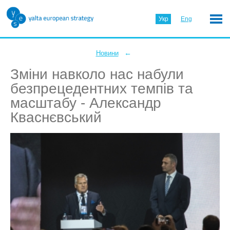
Укр
Eng
←
Новини
Зміни навколо нас набули
безпрецедентних темпів та
масштабу - Александр
Кваснєвський