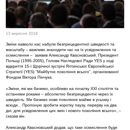
13 вересня 2018
Зміни навколо нас набули безпрецедентної швидкості та
масштабу – важливо знаходити час на їх усвідомлення та
осмислення – заявив Александр Кваснєвський, Президент
Польщі (1995-2005), Голова Наглядової Ради YES у ході
відкриття 15-ї Щорічної зустрічі Ялтинської Європейської
Стратегії (YES) “Майбутнє покоління всього”, організованої
Фондом Віктора Пінчука.
«Зміни, які ми бачимо, особливо на початку ХХІ століття та
останніми роками – абсолютно безпрецедентні через їх
швидкість. Ми бачимо нове покоління майже в усьому і
всюди... Пропоную зробити коротку паузу, перерву на два
дні, для усвідомлення цих змін і нового покоління всього», –
сказав він.
Александр Кваснєвський додав, що таке осмислення буде