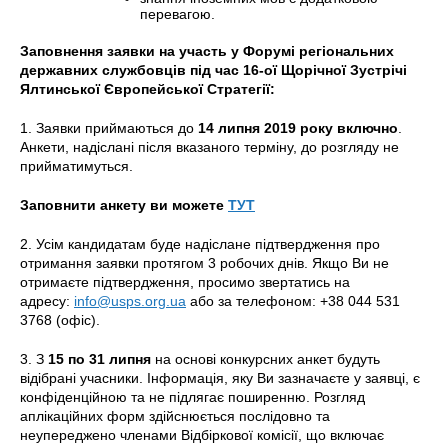
перевагою.
Заповнення заявки на участь у Форумі регіональних
державних службовців під час 16-ої Щорічної Зустрічі
Ялтинської Європейської Стратегії:
1. Заявки приймаються до
14 липня 2019 року включно
.
Анкети, надіслані після вказаного терміну, до розгляду не
прийматимуться.
Заповнити анкету ви можете
ТУТ
2. Усім кандидатам буде надіслане підтвердження про
отримання заявки протягом 3 робочих днів. Якщо Ви не
отримаєте підтвердження, просимо звертатись на
адресу:
info@usps.org.ua
або за телефоном: +38 044 531
3768 (офіс).
3. З
15 по 31 липня
на основі конкурсних анкет будуть
відібрані учасники. Інформація, яку Ви зазначаєте у заявці, є
конфіденційною та не підлягає поширенню. Розгляд
аплікаційних форм здійснюється послідовно та
неупереджено членами Відбіркової комісії, що включає