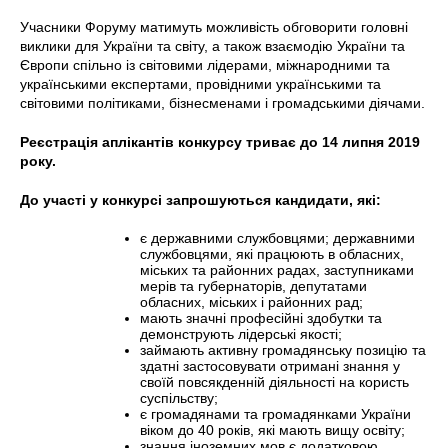
Учасники Форуму матимуть можливість обговорити головні
виклики для України та світу, а також взаємодію України та
Європи спільно із світовими лідерами, міжнародними та
українськими експертами, провідними українськими та
світовими політиками, бізнесменами і громадськими діячами.
Реєстрація аплікантів конкурсу триває до 14 липня 2019
року.
До участі у конкурсі запрошуються кандидати, які:
є державними службовцями; державними
службовцями, які працюють в обласних,
міських та районних радах, заступниками
мерів та губернаторів, депутатами
обласних, міських і районних рад;
мають значні професійні здобутки та
демонструють лідерські якості;
займають активну громадянську позицію та
здатні застосовувати отримані знання у
своїй повсякденній діяльності на користь
суспільству;
є громадянами та громадянками України
віком до 40 років, які мають вищу освіту;
знання іноземних мов є додатковою