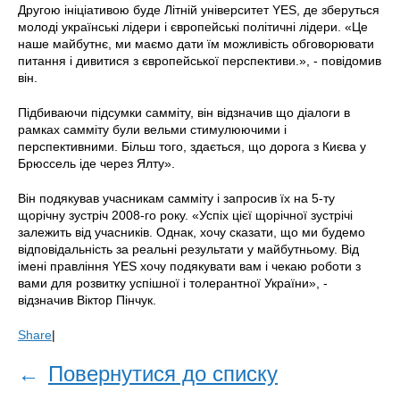
Другою ініціативою буде Літній університет YES, де зберуться
молоді українські лідери і європейські політичні лідери. «Це
наше майбутнє, ми маємо дати їм можливість обговорювати
питання і дивитися з європейської перспективи.», - повідомив
він.
Підбиваючи підсумки самміту, він відзначив що діалоги в
рамках самміту були вельми стимулюючими і
перспективними. Більш того, здається, що дорога з Києва у
Брюссель іде через Ялту».
Він подякував учасникам самміту і запросив їх на 5-ту
щорічну зустріч 2008-го року. «Успіх цієї щорічної зустрічі
залежить від учасників. Однак, хочу сказати, що ми будемо
відповідальність за реальні результати у майбутньому. Від
імені правління YES хочу подякувати вам і чекаю роботи з
вами для розвитку успішної і толерантної України», -
відзначив Віктор Пінчук.
Share
|
←
Повернутися до списку