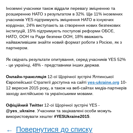
Іноземні учасники також віддали перевагу зміцненню та
розширенню НАТО з результатом в 32%. Ще 11% іноземних
учасників YES підтримують зміцнення НАТО в існуючих
кордонах, 24% виступають за створення нових безпекових
інституцій, 15% підтримують поступові реформи ОБСЄ,
НАТО, ООН та Ради безпеки ООН, 18% вважають
найважливішим знайти новий формат роботи з Росією, як з
партнером.
Як свідчать результати опитування, серед учасників YES 52%
- це українці, 48% - представники інших держав.
Онлайн-трансляція
12-ої Щорічної зустрічі Ялтинської
Європейської Стратегії доступна на сайті
yes-ukraine.org
10-
12 вересня 2015 року
,
а також на веб-сайтах медіа-партнерів
заходу англійською та українськими мовами.
Офіційний Twitter
12-ої Щорічної зустрічі YES -
@yes_ukraine
. Учасники та зацікавлені особи можуть
використовувати хештег
#YESUkraine2015
.
←
Повернутися до списку