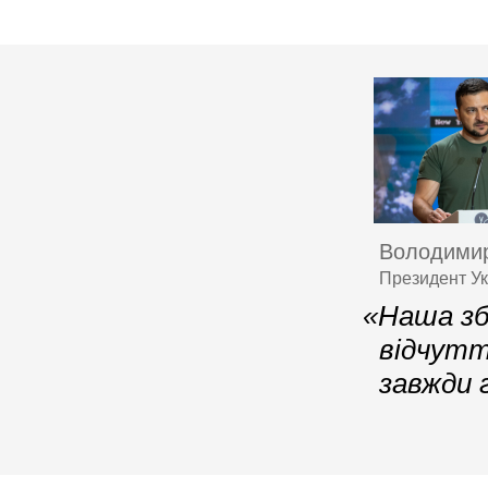
Володимир
Президент Ук
«Наша зб
відчутт
завжди 