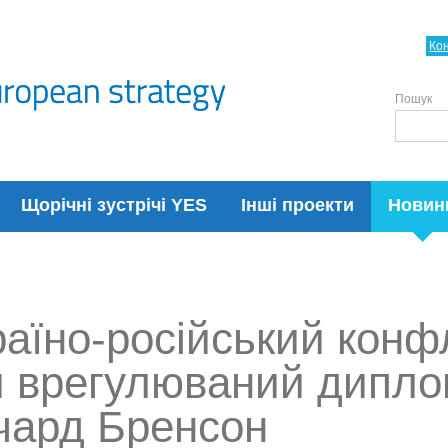
Ко
Пошук
Щорічні зустрічі YES
Інші проекти
Новин
аїно-російський конф
и врегулюваний диплом
ічард Бренсон