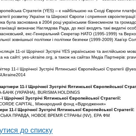
ропейська Стратегія (YES) – є найбільшою на Сході Європи платфо
атегії розвитку України та Широкої Європи і сприяння євроінтеграці
 яка була заснована в 2004 році українським бізнесменом та громад
рганізації визначає Наглядова Рада, до якої входять такі видатні о
васнєвський, екс-Генеральний Секретар НАТО (1995-1999) та Верх
альної зовнішньої політики і політики безпеки (1999-2009) Хав’єр Сол
нсляція 11-ої Щорічної Зустрічі YES українською та англійською мо
 на сайті: yes-ukraine.org, а також на сайтах Медіа Партнерів: pravd
іттер 11-ї Щорічної Зустрічі Ялтинської Європейської Стратегії @yes
SUkraine2014
партнери 11-ї Щорічної Зустрічі Ялтинської Європейської Страт
А-БАНК (УКРАЇНА), BURISMA HOLDINGS
-ї Щорічної Зустрічі Ялтинської Європейської Стратегії:
CORDE CAPITAL, Міжнародний фонд «Відродження»
ери 11-ї Щорічної Зустрічі Ялтинської Європейської Стратегії:
ЇНСЬКА ПРАВДА, НОВОЕ ВРЕМЯ СТРАНЫ (NV), ЕРА ФM
утися до списку