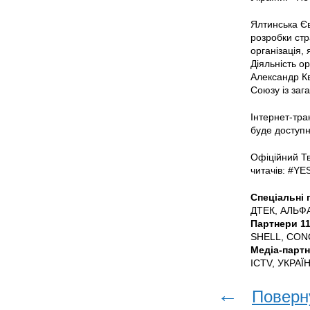
Ялтинська Єв
розробки стр
організація,
Діяльність о
Александр К
Союзу із заг
Інтернет-тра
буде доступна
Офіційний Тв
читачів: #YE
Спеціальні 
ДТЕК, АЛЬФ
Партнери 11
SHELL, CON
Медіа-партн
ICTV, УКРА
←
Поверн