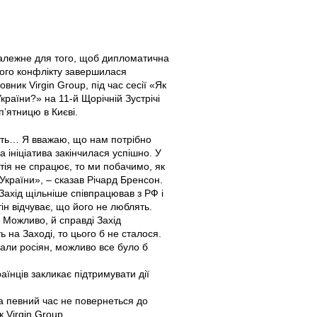
 залежне для того, щоб дипломатична
кого конфлікту завершилася
вник Virgin Group, під час сесії «Як
раїни?» на 11-й Щорічній Зустрічі
п’ятницю в Києві.
ить… Я вважаю, що нам потрібно
ініціатива закінчилася успішно. У
тія не спрацює, то ми побачимо, як
 України», – сказав Річард Бренсон.
Захід щільніше співпрацював з РФ і
н відчуває, що його не люблять.
. Можливо, й справді Захід
 на Заході, то цього б не сталося.
али росіян, можливо все було б
аїнців закликає підтримувати дії
на певний час не повернеться до
 Virgin Group.