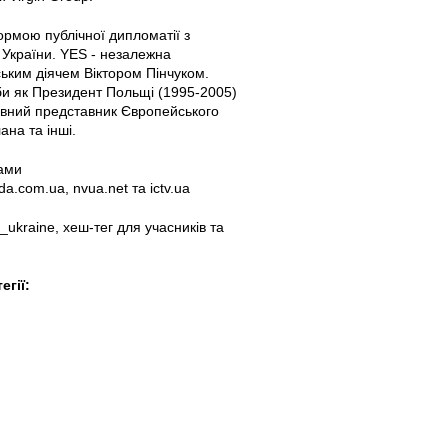
рмою публічної дипломатії з
ї України. YES - незалежна
ським діячем Віктором Пінчуком.
соби як Президент Польщі (1995-2005)
овний представник Європейського
ана та інші.
вами
a.com.ua, nvua.net та ictv.ua
_ukraine, хеш-тег для учасників та
егії: