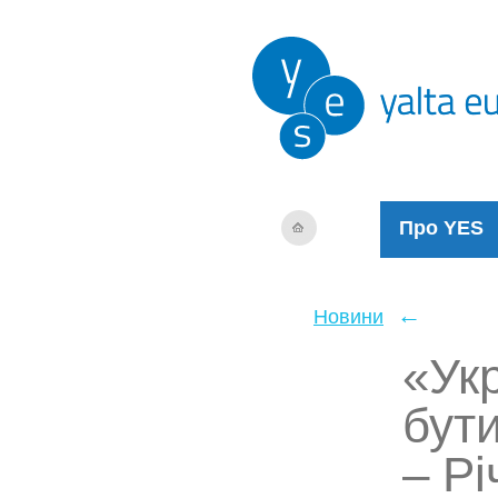
Про YES
←
Новини
«Укр
бут
– Р