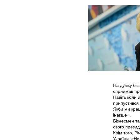
На думку біз
сприймав пре
Навіть коли 
припустився 
Якби ми кращ
інакше».
Бізнесмен та
свого прези
Крім того, Р
України. «Не