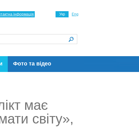
нтактна інформація
Укр
Eng
и
Фото та відео
лікт має
ати світу»,