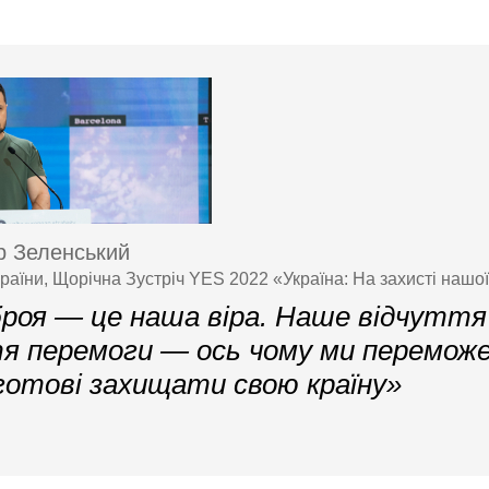
 Зеленський
раїни, Щорічна Зустріч YES 2022 «Україна: На захисті нашої
роя — це наша віра. Наше відчуття
я перемоги — ось чому ми перемож
готові захищати свою країну»