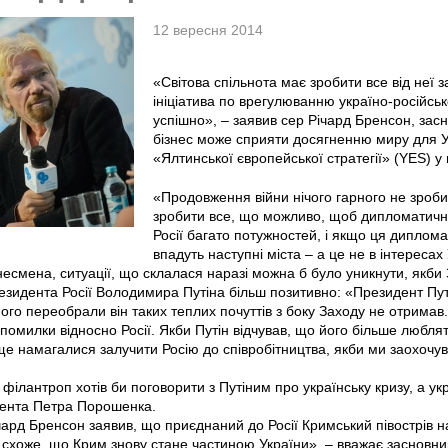
12 вересня 2014
«Світова спільнота має зробити все від неї
ініціатива по врегулюванню україно-російсь
успішно», – заявив сер Річард Бренсон, засно
бізнес може сприяти досягненню миру для Ук
«Ялтинської європейської стратегії» (YES) у 
«Продовження війни нічого гарного не зроб
зробити все, що можливо, щоб дипломатична 
Росії багато потужностей, і якщо ця диплома
впадуть наступні міста – а це не в інтересах
несмена, ситуації, що склалася наразі можна б було уникнути, якби 
зидента Росії Володимира Путіна більш позитивно: «Президент Путі
його переобрали він таких теплих почуттів з боку Заходу не отримав
помилки відносно Росії. Якби Путін відчував, що його більше люблять
е намагалися залучити Росію до співробітництва, якби ми заохочув
 філантроп хотів би поговорити з Путіним про українську кризу, а укр
дента Петра Порошенка.
ічард Бренсон заявив, що приєднаний до Росії Кримський півострів 
 схоже, що Крим знову стане частиною України», – вважає засновник