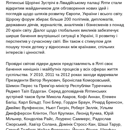
Ялтинські Щорічні Зустрічі в Лівадійському палаці Ялти стали
відкритим майданчиком для обговорення нових ідей і
поглядів щодо шляхів розвитку Європи, України і всього світу.
Щороку форум збирає більше 200 політиків, дипломатів,
державних діячів, журналістів, аналітиків і бізнесменів з понад
20 країн світу. Діалог щодо глобальних викликів забезпечує
ширше бачення внутрішньої ситуації в Україні, її розвитку і
перспектив у сучасному світі. Він також є стимулом для
пошуку точок дотику у відносинах між країнами, спільних
інтересів і цінностей.
Провідні світові лідери думок представляють в Ялті своє
бачення нинішніх і майбутніх процесів у всіх сферах життя
суспільства. У 2010, 2011 та 2012 роках заходи відкривали
Президенти Віктор Янукович, Броніслав Коморовський,
Шимон Перес та Прем'єр-міністр Республіки Туреччина
Реджеп Таїп Ердоган. Серед доповідачів Ялтинських
зустрічей також були Микола Азаров, Кофі Аннан, Егемен
Багіш, Карл Більдт, Тоні Блер, Гордон Браун, Річард Бренсон,
Джеймс Вулфенсон, Ньют Ґінгріч, Роберт Зеллік, Уільям
Джефферсон Клінтон, Пол Кругман, Леонід Кучма, Юрій
Мільнер, Кондоліза Райс, Лоуренс Саммерс, Радослав
Сікорський, Хав’єр Солана, Домінік Стросс-Кан, Шаші Тарур,
Строуб Телботт, Найал Фергюсон, Йошка Фішер, Штефан