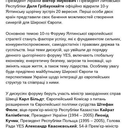
Президент України
Віктор Янукович
і Президент Литовської
Республіки
Даля Грібаускайте
офіційно відкрили 10-у
Ялтинську щорічну зустріч 20 вересня. Перші особи двох
країн представили своє бачення можливостей створення
синергій для Широкої Європи.
Основною темою 10-го Форуму Ялтинської європейської
стратегії стануть фактори успіху, які є фундаментом сильних,
конкурентоспроможних, самодостатніх і правових держав та
суспільств. Інші теми дискусій, що увійшли до порядку
денного цьогорічного форуму YES, включають глобальну
економіку, енергетичну безпеку, загрози та інновації, що
змінять наше життя, а також тему лідерства. Особливу увагу
буде приділено майбутньому Широкої Європи та
перспективам України щодо інтеграції до європейських
структур та співпраці з ними.
У дискусіях форуму беруть участь міністр закордонних справ
Швеції
Карл Більдт
; Європейський Комісар з питань
розширення та Європейської політики сусідства
Штефан
Фюле
; віце-прем’єр-міністр Республіки Казахстан
Кайрат
Келімбетов
; Президент України (1994 – 2005)
Леонід
Кучма
; Президент Республіки Польща (1995 – 2005), Голова
Ради YES
Александр Кваснєвський
; 54-й Прем’єр-міністр