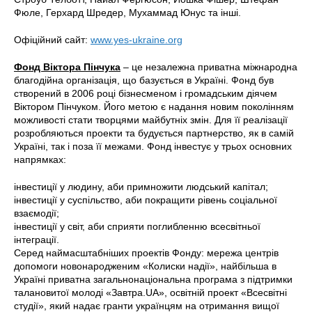
Фюле, Герхард Шредер, Мухаммад Юнус та інші.
Офіційний сайт:
www.yes-ukraine.org
Фонд Віктора Пінчука
– це незалежна приватна міжнародна
благодійна організація, що базується в Україні. Фонд був
створений в 2006 році бізнесменом і громадським діячем
Віктором Пінчуком. Його метою є надання новим поколінням
можливості стати творцями майбутніх змін. Для її реалізації
розробляються проекти та будується партнерство, як в самій
Україні, так і поза її межами. Фонд інвестує у трьох основних
напрямках:
інвестиції у людину, аби примножити людський капітал;
інвестиції у суспільство, аби покращити рівень соціальної
взаємодії;
інвестиції у світ, аби сприяти поглибленню всесвітньої
інтеграції.
Серед наймасштабніших проектів Фонду: мережа центрів
допомоги новонародженим «Колиски надії», найбільша в
Україні приватна загальнонаціональна програма з підтримки
талановитої молоді «Завтра.UA», освітній проект «Всесвітні
студії», який надає гранти українцям на отримання вищої