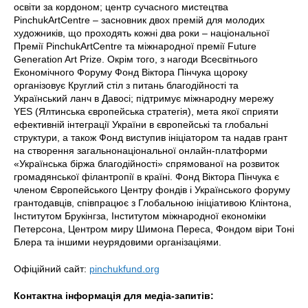
освіти за кордоном; центр сучасного мистецтва
PinchukArtCentre – засновник двох премій для молодих
художників, що проходять кожні два роки – національної
Премії PinchukArtCentre та міжнародної премії Future
Generation Art Prize. Окрім того, з нагоди Всесвітнього
Економічного Форуму Фонд Віктора Пінчука щороку
організовує Круглий стіл з питань благодійності та
Український ланч в Давосі; підтримує міжнародну мережу
YES (Ялтинська європейська стратегія), мета якої сприяти
ефективній інтеграції України в європейські та глобальні
структури, а також Фонд виступив ініціатором та надав грант
на створення загальнонаціональної онлайн-платформи
«Українська біржа благодійності» спрямованої на розвиток
громадянської філантропії в країні. Фонд Віктора Пінчука є
членом Європейського Центру фондів і Українського форуму
грантодавців, співпрацює з Глобальною ініціативою Клінтона,
Інститутом Брукінгза, Інститутом міжнародної економіки
Петерсона, Центром миру Шимона Переса, Фондом віри Тоні
Блера та іншими неурядовими організаціями.
Офіційний сайт:
pinchukfund.org
Контактна інформація для медіа-запитів: