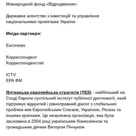
Міжнародний фонд «Відродження»
Державне агентство з інвестицій та управління
національними проектами України
Меіда-партнери:
Euronews
Корреспондент
Kорреспондент.net
ICTV
ЕРА ФМ
Ялтинська європейська стратегія (YES)
- найбільший на
Сході Європи суспільний інститут публічної дипломатії, який
підтримує відкритий і рівноправний діалог з глобальних
проблем між Європейським Союзом, Україною, Росією та
іншими країнами. Це незалежна організація, яка була
заснована в 2004 році українським бізнесменом та
громадським діячем Віктором Пінчуком.