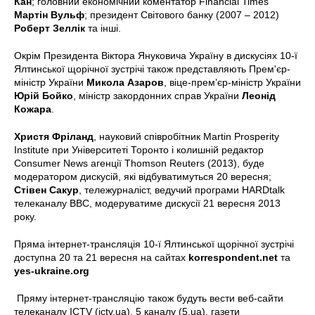
Кан
; головний економічний коментатор Financial Times
Мартін Вульф
; президент Світового банку (2007 – 2012)
Роберт Зеллік
та інші.
Окрім Президента Віктора Януковича Україну в дискусіях 10-ї
Ялтинської щорічної зустрічі також представляють Прем'єр-
міністр України
Микола Азаров
, віце-прем’єр-міністр України
Юрій Бойко
, міністр закордонних справ України
Леонід
Кожара
.
Христя Фріланд
, науковий співробітник Martin Prosperity
Institute при Університеті Торонто і колишній редактор
Consumer News агенції Thomson Reuters (2013), буде
модератором дискусій, які відбуватимуться 20 вересня;
Стівен Сакур
, тележурналіст, ведучий програми HARDtalk
телеканалу BBC, модеруватиме дискусії 21 вересня 2013
року.
Пряма інтернет-трансляція 10-ї Ялтинської щорічної зустрічі
доступна 20 та 21 вересня на сайтах
korrespondent.net
та
yes-ukraine.org
Пряму інтернет-трансляцію також будуть вести веб-сайти
телеканалу ICTV (ictv.ua), 5 каналу (5.ua), газети