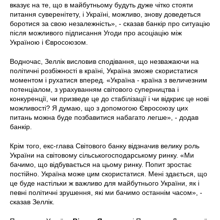
вказує на те, що в майбутньому будуть дуже чітко стояти
питання суверенітету, і Україні, можливо, знову доведеться
боротися за свою незалежність», - сказав банкір про ситуацію
після можливого підписання Угоди про асоціацію між
Україною і Євросоюзом.
Водночас, Зеллік висловив сподівання, що незважаючи на
політичні розбіжності в країні, Україна зможе скористатися
моментом і рухатися вперед. «Україна - країна з величезним
потенціалом, з урахуванням світового суперництва і
конкуренції, чи призведе це до стабілізації і чи відкриє це нові
можливості? Я думаю, що з допомогою Євросоюзу цих
питань можна буде позбавитися набагато легше», - додав
банкір.
Крім того, екс-глава Світового банку відзначив велику роль
України на світовому сільськогосподарському ринку. «Ми
бачимо, що відбувається на цьому ринку. Попит зростає
постійно. Україна може цим скористатися. Мені здається, що
це буде настільки ж важливо для майбутнього України, як і
певні політичні зрушення, які ми бачимо останнім часом», -
сказав Зеллік.