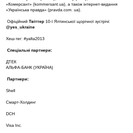
«Комерсант» (kommersant.ua), а також інтернет-видання
«Українська правда» (pravda.com. ua).
Офіційний
Твіттер
10-ї Ялтинської щорічної зустрічі:
@yes_ukraine
Хеш-тег: #yalta2013
Спеціальні партнери:
ДТЕК
АЛЬФА-БАНК (УКРАЇНА)
Партнери:
Shell
Смарт-Холдинг
DCH
Visa Inc.