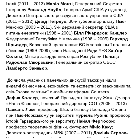
Італії (2011 – 2013)
Маріо Монті
; Генеральний Секретар
Інтерполу
Рональд Ноубл
; Генерал Армії США у відставці,
Директор Центрального розвідувального управління США
(2011 – 2012)
Девід Петреус
; 30-й губернатор штату Нью-
Мексико (2003 – 2011), 9-й державний секретар США з
питань енергетики (1998 – 2001)
Білл Річардсон
; Канцлер
Федеративної Республіки Німеччина (1998 – 2005)
Герхард
Шрьодер
; Верховний представник ЄС із зовнішньої політики
і безпеки (1999-2009), член Наглядової Ради YES
Хав'єр
Солана
; Міністр закордонних справ Республіки Польща
Радослав Сікорський
; Генеральний секретар ОБСЄ
Ламберто Занньєр
.
До числа учасників панельних дискусій також увійшли
видатні бізнесмени, економісти та експерти: співзасновник та
спів-Голова освітньої онлайн-платформи Coursera
Дафна Коллер
; почесний Президент Інституту Жака Делора
«Наша Європа», Генеральний директор СОТ (2005 – 2013)
Паскаль Ламі
; професор Школи бізнесу Леонарда Стерна
при Нью-Йоркському університеті
Нуріель Рубіні
; професор
історії Гарвардського університету
Найал Фергюсон
;
професор теоретичної фізики, футурист
Мічіо Каку
;
Директор-розпорядник МВФ (2007 – 2011)
Домінік Стросс-