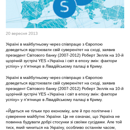
20 вересня 2013
Україні в майбутньому через співпрацю з Європою
доведеться відстоювати свій суверенітет на сході, заявив
президент Світового банку (2007-2012) Роберт Зеллік на 10-й
щорічній зустрічі YES «Україна і світ в епоху змін: фактори
успіху» у п'ятницю в Лівадійському палаці в Криму.
Україні в майбутньому через співпрацю з Європою
доведеться відстоювати свій суверенітет на сході, заявив
президент Світового банку (2007-2012) Роберт Зеллік на 10-й
щорічній зустрічі YES «Україна і світ в епоху змін: фактори
успіху» у п'ятницю в Лівадійському палаці в Криму.
«Йдеться не тільки про економіку, але й про політичне і
суверенне майбутнє України. Це не означає, що Україна не
повинна будувати добрі стосунки зі своїми сусідами. Але той
тиск, який чиниться на Україну, особливо останнім часом,